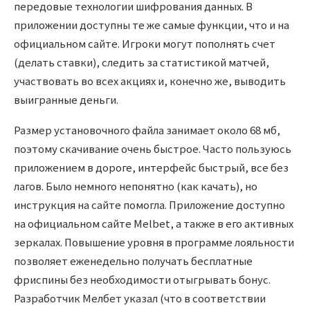
передовые технологии шифрования данных. В
приложении доступны те же самые функции, что и на
официальном сайте. Игроки могут пополнять счет
(делать ставки), следить за статистикой матчей,
участвовать во всех акциях и, конечно же, выводить
выигранные деньги.
Размер установочного файла занимает около 68 мб,
поэтому скачивание очень быстрое. Часто пользуюсь
приложением в дороге, интерфейс быстрый, все без
лагов. Было немного непонятно (как качать), но
инструкция на сайте помогла. Приложение доступно
на официальном сайте Melbet, а также в его активных
зеркалах. Повышение уровня в программе лояльности
позволяет еженедельно получать бесплатные
фриспины без необходимости отыгрывать бонус.
Разработчик Мелбет указал (что в соответствии