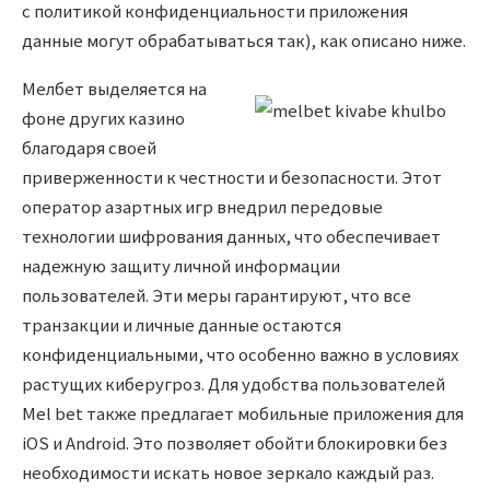
с политикой конфиденциальности приложения
данные могут обрабатываться так), как описано ниже.
Мелбет выделяется на
фоне других казино
благодаря своей
приверженности к честности и безопасности. Этот
оператор азартных игр внедрил передовые
технологии шифрования данных, что обеспечивает
надежную защиту личной информации
пользователей. Эти меры гарантируют, что все
транзакции и личные данные остаются
конфиденциальными, что особенно важно в условиях
растущих киберугроз. Для удобства пользователей
Mel bet также предлагает мобильные приложения для
iOS и Android. Это позволяет обойти блокировки без
необходимости искать новое зеркало каждый раз.