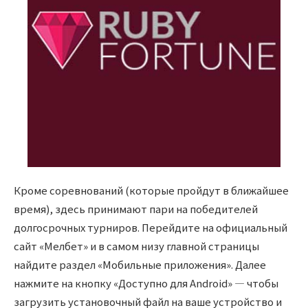
Кроме соревнований (которые пройдут в ближайшее
время), здесь принимают пари на победителей
долгосрочных турниров. Перейдите на официальный
сайт «Мелбет» и в самом низу главной страницы
найдите раздел «Мобильные приложения». Далее
нажмите на кнопку «Доступно для Android» — чтобы
загрузить установочный файл на ваше устройство и