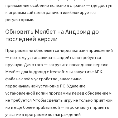
приложение особенно полезно в странах — где доступ
к игровым сайтам ограничен или блокируется
регуляторами.
Обновить Мелбет на Андроид до
последней версии
Программа не обновляется через магазин приложений
— поэтому устанавливать апдейты потребуется
вручную. Для этого — загрузите последнюю версию
Мелбет для Андроид с freesoft.ru и запустите APK-
файл на своём устройстве, аналогично
первоначальной установке ПО. Удаление
установленной копии программы перед обновлением
не требуется. Чтобы сделать игру не только приятной
но и еще более прибыльной — игроки могут принять
участие в программе вознаграждений.