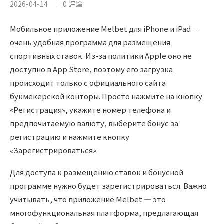
2026-04-14
0 評論
Мобильное приложение Melbet для iPhone и iPad —
очень удобная программа для размещения
спортивных ставок. Из-за политики Apple оно не
доступно в App Store, поэтому его загрузка
происходит только с официального сайта
букмекерской конторы. Просто нажмите на кнопку
«Регистрация», укажите номер телефона и
предпочитаемую валюту, выберите бонус за
регистрацию и нажмите кнопку
«Зарегистрироваться».
Для доступа к размещению ставок и бонусной
программе нужно будет зарегистрироваться.
Важно
учитывать, что приложение Melbet — это
многофункциональная платформа, предлагающая