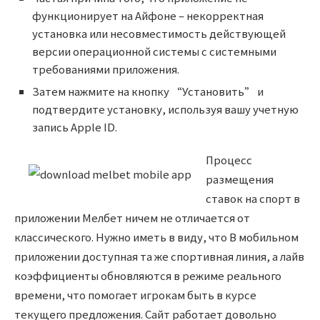
функционирует на Айфоне – некорректная
установка или несовместимость действующей
версии операционной системы с системными
требованиями приложения.
Затем нажмите на кнопку “Установить” и
подтвердите установку, используя вашу учетную
запись Apple ID.
Процесс
размещения
ставок на спорт в
приложении Мелбет ничем не отличается от
классического. Нужно иметь в виду, что В мобильном
приложении доступная та же спортивная линия, а лайв
коэффициенты обновляются в режиме реального
времени, что помогает игрокам быть в курсе
текущего предложения. Сайт работает довольно