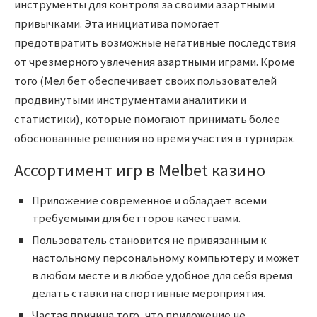
инструменты для контроля за своими азартными
привычками. Эта инициатива помогает
предотвратить возможные негативные последствия
от чрезмерного увлечения азартными играми. Кроме
того (Мел бет обеспечивает своих пользователей
продвинутыми инструментами аналитики и
статистики), которые помогают принимать более
обоснованные решения во время участия в турнирах.
Ассортимент игр в Melbet казино
Приложение современное и обладает всеми
требуемыми для бетторов качествами.
Пользователь становится не привязанным к
настольному персональному компьютеру и может
в любом месте и в любое удобное для себя время
делать ставки на спортивные мероприятия.
Частая причина того, что приложение не