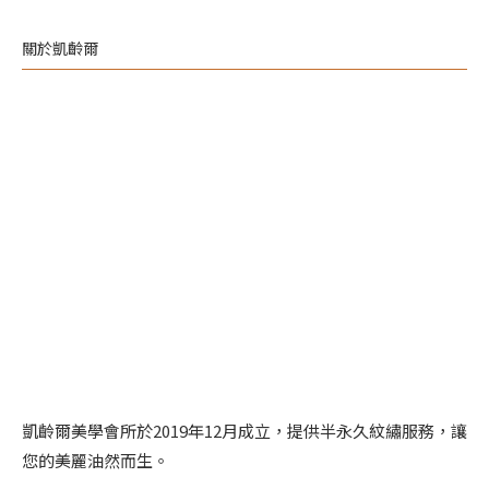
關於凱齡爾
凱齡爾美學會所於2019年12月成立，提供半永久紋繡服務，讓
您的美麗油然而生。