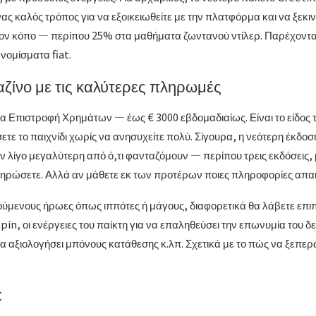
ας καλός τρόπος για να εξοικειωθείτε με την πλατφόρμα και να ξεκι
ι τον κόπο — περίπου 25% στα μαθήματα ζωντανού ντίλερ. Παρέχοντας
ομίσματα fiat.
αζίνο με τις καλύτερες πληρωμές
α Επιστροφή Χρημάτων — έως € 3000 εβδομαδιαίως. Είναι το είδος
ετε το παιχνίδι χωρίς να ανησυχείτε πολύ. Σίγουρα, η νεότερη έκδοσ
 λίγο μεγαλύτερη από ό,τι φανταζόμουν — περίπου τρεις εκδόσεις, μ
ώσετε. Αλλά αν μάθετε εκ των προτέρων ποιες πληροφορίες απαιτο
ύμενους ήρωες όπως ιππότες ή μάγους, διαφορετικά θα λάβετε επι
n, οι ενέργειες του παίκτη για να επαληθεύσει την επωνυμία του δ
 αξιολογήσει μπόνους κατάθεσης κ.λπ. Σχετικά με το πώς να ξεπερ
t