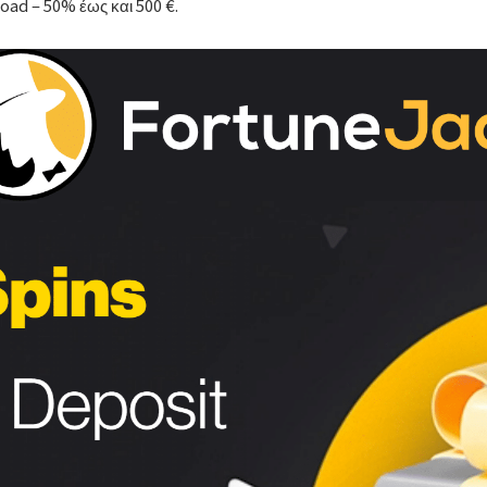
oad – 50% έως και 500 €.