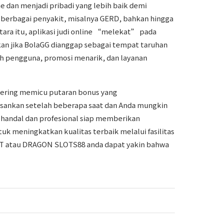
ne dan menjadi pribadi yang lebih baik demi
 berbagai penyakit, misalnya GERD, bahkan hingga
ara itu, aplikasi judi online “melekat” pada
kan jika BolaGG dianggap sebagai tempat taruhan
ah pengguna, promosi menarik, dan layanan
sering memicu putaran bonus yang
sankan setelah beberapa saat dan Anda mungkin
handal dan profesional siap memberikan
k meningkatkan kualitas terbaik melalui fasilitas
OT atau DRAGON SLOTS88 anda dapat yakin bahwa