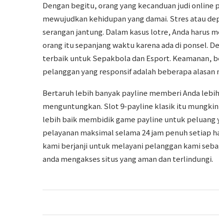
Dengan begitu, orang yang kecanduan judi online pu
mewujudkan kehidupan yang damai. Stres atau dep
serangan jantung. Dalam kasus lotre, Anda harus 
orang itu sepanjang waktu karena ada di ponsel. 
terbaik untuk Sepakbola dan Esport. Keamanan, b
pelanggan yang responsif adalah beberapa alasa
Bertaruh lebih banyak payline memberi Anda lebi
menguntungkan. Slot 9-payline klasik itu mungk
lebih baik membidik game payline untuk peluang 
pelayanan maksimal selama 24 jam penuh setiap har
kami berjanji untuk melayani pelanggan kami se
anda mengakses situs yang aman dan terlindungi.