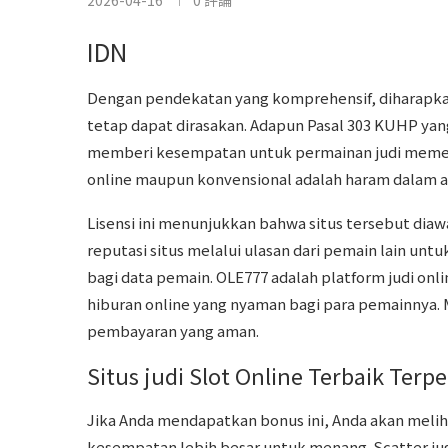
2026-04-16
0 評論
IDN
Dengan pendekatan yang komprehensif, diharapkan 
tetap dapat dirasakan. Adapun Pasal 303 KUHP yan
memberi kesempatan untuk permainan judi memerlu
online maupun konvensional adalah haram dalam a
Lisensi ini menunjukkan bahwa situs tersebut diaw
reputasi situs melalui ulasan dari pemain lain u
bagi data pemain. OLE777 adalah platform judi onl
hiburan online yang nyaman bagi para pemainnya. M
pembayaran yang aman.
Situs judi Slot Online Terbaik Terpe
Jika Anda mendapatkan bonus ini, Anda akan meli
kesempatan lebih besar untuk menang. Scatter jug