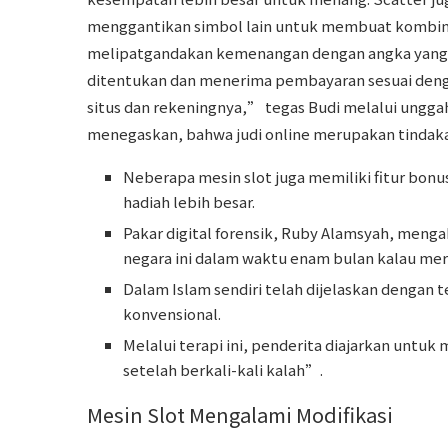
menggantikan simbol lain untuk membuat kombina
melipatgandakan kemenangan dengan angka yang te
ditentukan dan menerima pembayaran sesuai denga
situs dan rekeningnya,” tegas Budi melalui unggah
menegaskan, bahwa judi online merupakan tindakan
Neberapa mesin slot juga memiliki fitur bon
hadiah lebih besar.
Pakar digital forensik, Ruby Alamsyah, meng
negara ini dalam waktu enam bulan kalau me
Dalam Islam sendiri telah dijelaskan dengan 
konvensional.
Melalui terapi ini, penderita diajarkan untuk
setelah berkali-kali kalah”.
Mesin Slot Mengalami Modifikasi