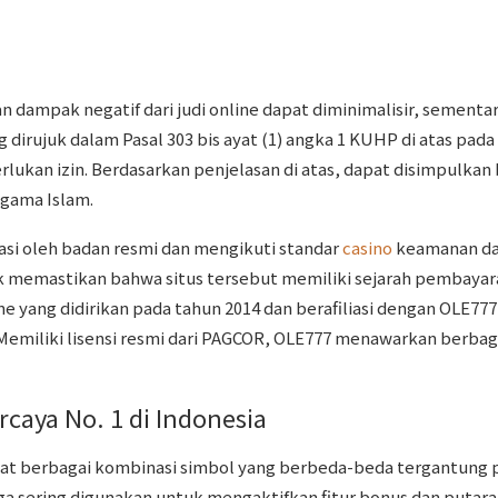
dampak negatif dari judi online dapat diminimalisir, sement
g dirujuk dalam Pasal 303 bis ayat (1) angka 1 KUHP di atas p
kan izin. Berdasarkan penjelasan di atas, dapat disimpulkan
gama Islam.
asi oleh badan resmi dan mengikuti standar
casino
keamanan dan 
ntuk memastikan bahwa situs tersebut memiliki sejarah pembaya
ine yang didirikan pada tahun 2014 dan berafiliasi dengan OLE
emiliki lisensi resmi dari PAGCOR, OLE777 menawarkan berbagai
rcaya No. 1 di Indonesia
hat berbagai kombinasi simbol yang berbeda-beda tergantung 
a sering digunakan untuk mengaktifkan fitur bonus dan putaran