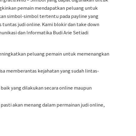
ungkinkan pemain mendapatkan peluang untuk
an simbol-simbol tertentu pada payline yang
ntas judi online. Kami blokir dan take down
nikasi dan Informatika Budi Arie Setiadi
at meningkatkan peluang pemain untuk memenangkan
isa memberantas kejahatan yang sudah lintas-
i baik yang dilakukan secara online maupun
ya pasti akan menang dalam permainan judi online,