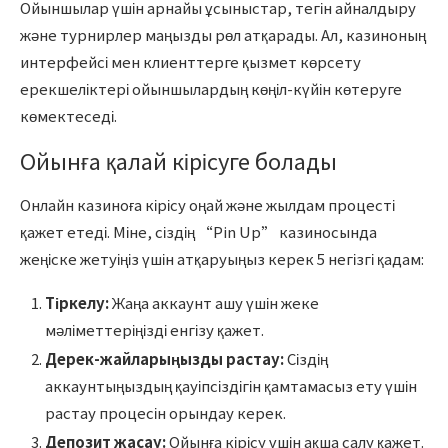
Ойыншылар үшін арнайы ұсыныстар, тегін айналдыру
және турнирлер маңызды рөл атқарады. Ал, казиноның
интерфейсі мен клиенттерге қызмет көрсету
ерекшеліктері ойыншылардың көңіл-күйін көтеруге
көмектеседі.
Ойынға қалай кірісуге болады
Онлайн казиноға кірісу оңай және жылдам процесті
қажет етеді. Міне, сіздің “Pin Up” казиносында
жеңіске жетуіңіз үшін атқаруыңыз керек 5 негізгі қадам:
Тіркелу:
Жаңа аккаунт ашу үшін жеке
мәліметтеріңізді енгізу қажет.
Дерек-жайларыңызды растау:
Сіздің
аккаунтыңыздың қауіпсіздігін қамтамасыз ету үшін
растау процесін орындау керек.
Депозит жасау:
Ойынға кірісу үшін ақша салу қажет.