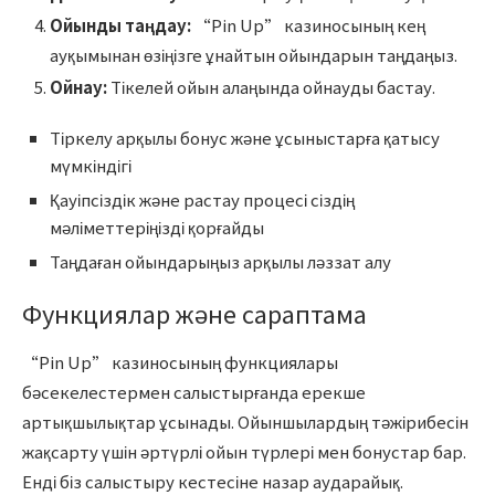
Ойынды таңдау:
“Pin Up” казиносының кең
ауқымынан өзіңізге ұнайтын ойындарын таңдаңыз.
Ойнау:
Тікелей ойын алаңында ойнауды бастау.
Тіркелу арқылы бонус және ұсыныстарға қатысу
мүмкіндігі
Қауіпсіздік және растау процесі сіздің
мәліметтеріңізді қорғайды
Таңдаған ойындарыңыз арқылы ләззат алу
Функциялар және сараптама
“Pin Up” казиносының функциялары
бәсекелестермен салыстырғанда ерекше
артықшылықтар ұсынады. Ойыншылардың тәжірибесін
жақсарту үшін әртүрлі ойын түрлері мен бонустар бар.
Енді біз салыстыру кестесіне назар аударайық.