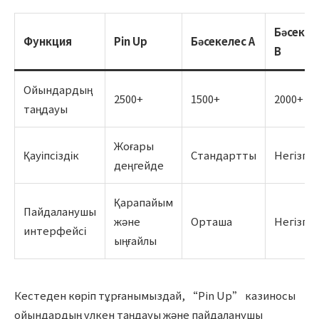
Бәсекел
Функция
Pin Up
Бәсекелес A
B
Ойындардың
2500+
1500+
2000+
таңдауы
Жоғары
Қауіпсіздік
Стандартты
Негізгі
деңгейде
Қарапайым
Пайдаланушы
және
Орташа
Негізгі
интерфейсі
ыңғайлы
Кестеден көріп тұрғанымыздай, “Pin Up” казиносы
ойындардың үлкен таңдауы және пайдаланушы