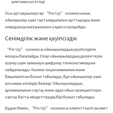
қамтамасыз етеді
Осы артықшылықтар “Pin Up” казиносының
ойыншылар үшін тартымдылығын арттырады және
олардың қызығушылығын үздіксіз қолдайды.
Сенімділік және қауіпсіздік
“Pin Up” казиносы ойыншылардың қауіпсіздігін
жоғары бағалайды. Олар ойыншылардың деректерін
қорғау үшін заманауи шифрлау технологияларын
пайдаланады. Казино лицензияланған және
бақыланатын болып табылады, бұл ойыншылар үшін
қосымша кепілдік береді. Ойыншылардың
құпиялылығын сақтау және адал ойын принциптерін
сақтау басты міндеттердің бірі болып табылады.
Бұдан бөлек, “Pin Up” казиносы клиенттерге қызмет