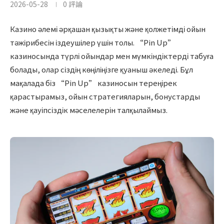
2026-05-28
0 評論
Казино әлемі әрқашан қызықты және қолжетімді ойын
тәжірибесін іздеушілер үшін толы. “Pin Up”
казиносында түрлі ойындар мен мүмкіндіктерді табуға
болады, олар сіздің көңіліңізге қуаныш әкеледі. Бұл
мақалада біз “Pin Up” казиносын тереңірек
қарастырамыз, ойын стратегияларын, бонустарды
және қауіпсіздік мәселелерін талқылаймыз.