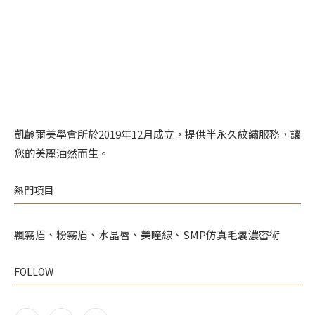
凱齡爾美學會所於2019年12月成立，提供半永久紋繡服務，讓
您的美麗油然而生。
熱門項目
飄霧眉、粉霧眉、水晶唇、美瞳線、SMP仿真毛囊濃密術
FOLLOW