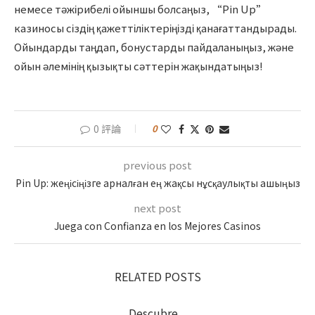
немесе тәжірибелі ойыншы болсаңыз, “Pin Up”
казиносы сіздің қажеттіліктеріңізді қанағаттандырады.
Ойындарды таңдап, бонустарды пайдаланыңыз, және
ойын әлемінің қызықты сәттерін жақындатыңыз!
0 評論
0
previous post
Pin Up: жеңісіңізге арналған ең жақсы нұсқаулықты ашыңыз
next post
Juega con Confianza en los Mejores Casinos
RELATED POSTS
Descubre...