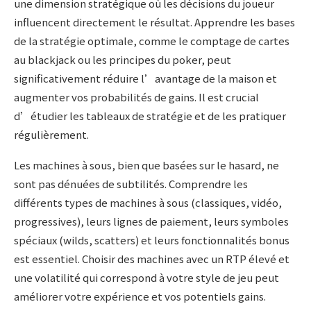
une dimension stratégique où les décisions du joueur
influencent directement le résultat. Apprendre les bases
de la stratégie optimale, comme le comptage de cartes
au blackjack ou les principes du poker, peut
significativement réduire l’avantage de la maison et
augmenter vos probabilités de gains. Il est crucial
d’étudier les tableaux de stratégie et de les pratiquer
régulièrement.
Les machines à sous, bien que basées sur le hasard, ne
sont pas dénuées de subtilités. Comprendre les
différents types de machines à sous (classiques, vidéo,
progressives), leurs lignes de paiement, leurs symboles
spéciaux (wilds, scatters) et leurs fonctionnalités bonus
est essentiel. Choisir des machines avec un RTP élevé et
une volatilité qui correspond à votre style de jeu peut
améliorer votre expérience et vos potentiels gains.