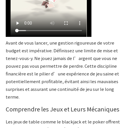
Avant de vous lancer, une gestion rigoureuse de votre
budget est impérative. Définissez une limite de mise et
tenez-vous-y. Ne jouez jamais de l’argent que vous ne
pouvez pas vous permettre de perdre. Cette discipline
financière est le pilier d’une expérience de jeu saine et
potentiellement profitable, évitant ainsi les mauvaises
surprises et assurant une continuité de jeu sur le long
terme.
Comprendre les Jeux et Leurs Mécaniques
Les jeux de table comme le blackjack et le poker offrent