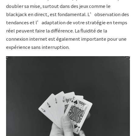
doubler sa mise, surtout dans des jeux comme le
blackjack en direct, est fondamental. L’observation des
tendances et l’adaptation de votre stratégie en temps
réel peuvent faire la différence. La fluidité de la
connexion internet est également importante pour une
expérience sans interruption.