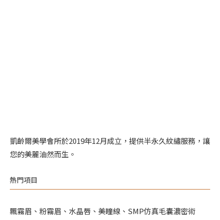
凱齡爾美學會所於2019年12月成立，提供半永久紋繡服務，讓
您的美麗油然而生。
熱門項目
飄霧眉、粉霧眉、水晶唇、美瞳線、SMP仿真毛囊濃密術