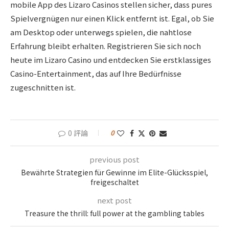
mobile App des Lizaro Casinos stellen sicher, dass pures
Spielvergnügen nur einen Klick entfernt ist. Egal, ob Sie
am Desktop oder unterwegs spielen, die nahtlose
Erfahrung bleibt erhalten. Registrieren Sie sich noch
heute im Lizaro Casino und entdecken Sie erstklassiges
Casino-Entertainment, das auf Ihre Bedürfnisse
zugeschnitten ist.
0 評論
0
previous post
Bewährte Strategien für Gewinne im Elite-Glücksspiel,
freigeschaltet
next post
Treasure the thrill: full power at the gambling tables