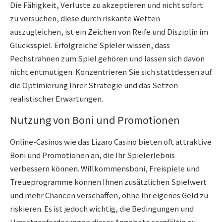
Die Fähigkeit, Verluste zu akzeptieren und nicht sofort
zu versuchen, diese durch riskante Wetten
auszugleichen, ist ein Zeichen von Reife und Disziplin im
Glücksspiel. Erfolgreiche Spieler wissen, dass
Pechsträhnen zum Spiel gehören und lassen sich davon
nicht entmutigen. Konzentrieren Sie sich stattdessen auf
die Optimierung Ihrer Strategie und das Setzen
realistischer Erwartungen.
Nutzung von Boni und Promotionen
Online-Casinos wie das Lizaro Casino bieten oft attraktive
Boni und Promotionen an, die Ihr Spielerlebnis
verbessern können. Willkommensboni, Freispiele und
Treueprogramme können Ihnen zusätzlichen Spielwert
und mehr Chancen verschaffen, ohne Ihr eigenes Geld zu
riskieren. Es ist jedoch wichtig, die Bedingungen und
Umsatzanforderungen dieser Angebote sorgfältig zu