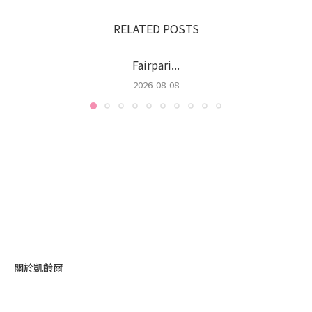
RELATED POSTS
Fairpari...
2026-08-08
關於凱齡爾