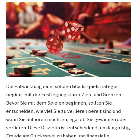
Die Entwicklung einer soliden Glücksspielstrategie
beginnt mit der Festlegung klarer Ziele und Grenzen.
Bevor Sie mit dem Spielen beginnen, sollten Sie
entscheiden, wie viel Sie zu verlieren bereit sind und
wann Sie aufhören möchten, egal ob Sie gewinnen oder
verlieren. Diese Disziplin ist entscheidend, um langfristig
Freude am Glücksspiel zu haben und finanzielle