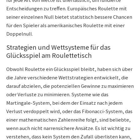
Entscheidungen zu treffen. Europäisches Roulette mit
seiner einzelnen Null bietet statistisch bessere Chancen
für den Spieler als amerikanisches Roulette mit einer
Doppelnull.
Strategien und Wettsysteme für das
Glücksspiel am Roulettetisch
Obwohl Roulette ein Glücksspiel bleibt, haben sich über
die Jahre verschiedene Wettstrategien entwickelt, die
darauf abzielen, die potenziellen Gewinne zu maximieren
oder Verluste zu minimieren. Systeme wie das
Martingale-System, bei dem der Einsatz nach jedem
Verlust verdoppelt wird, oder das Fibonacci-System, das
einer mathematischen Zahlenreihe folgt, sind beliebte,
wenn auch nicht narrensichere Ansätze. Es ist wichtig zu
verstehen, dass kein System den Zufall überlisten kann,