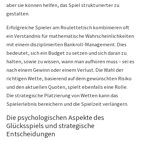
aber sie können helfen, das Spiel strukturierter zu
gestalten.
Erfolgreiche Spieler am Roulettetisch kombinieren oft
ein Verständnis für mathematische Wahrscheinlichkeiten
mit einem disziplinierten Bankroll-Management. Dies
bedeutet, sich ein Budget zu setzen und sich daran zu
halten, sowie zu wissen, wann man aufhören muss – sei es
nach einem Gewinn oder einem Verlust. Die Wahl der
richtigen Wette, basierend auf dem gewünschten Risiko
und den aktuellen Quoten, spielt ebenfalls eine Rolle.
Die strategische Platzierung von Wetten kann das
Spielerlebnis bereichern und die Spielzeit verlängern.
Die psychologischen Aspekte des
Glücksspiels und strategische
Entscheidungen