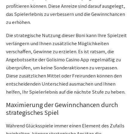
profitieren können. Diese Anreize sind darauf ausgelegt,
das Spielerlebnis zu verbessern und die Gewinnchancen
zu erhöhen.
Die strategische Nutzung dieser Boni kann Ihre Spielzeit
verlängern und Ihnen zusätzliche Möglichkeiten
verschaffen, Gewinne zu erzielen. Es ist ratsam, die
Angebotsseite der Golisimo Casino App regelmäßig zu
überprüfen, um keine Sonderaktionen zu verpassen.
Diese zusätzlichen Mittel oder Freirunden können den
entscheidenden Unterschied ausmachen und Ihnen
helfen, Ihr Spielerlebnis auf die nächste Stufe zu heben.
Maximierung der Gewinnchancen durch
strategisches Spiel
Während Glücksspiele immer einen Element des Zufalls
beinhalten, können strategische Ansätze die