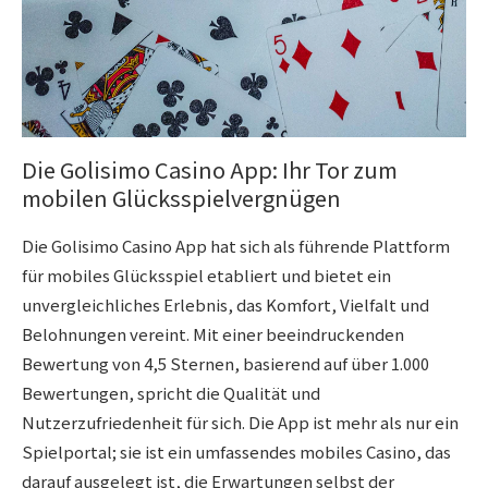
Die Golisimo Casino App: Ihr Tor zum
mobilen Glücksspielvergnügen
Die Golisimo Casino App hat sich als führende Plattform
für mobiles Glücksspiel etabliert und bietet ein
unvergleichliches Erlebnis, das Komfort, Vielfalt und
Belohnungen vereint. Mit einer beeindruckenden
Bewertung von 4,5 Sternen, basierend auf über 1.000
Bewertungen, spricht die Qualität und
Nutzerzufriedenheit für sich. Die App ist mehr als nur ein
Spielportal; sie ist ein umfassendes mobiles Casino, das
darauf ausgelegt ist, die Erwartungen selbst der