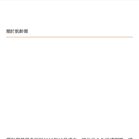
關於凱齡爾