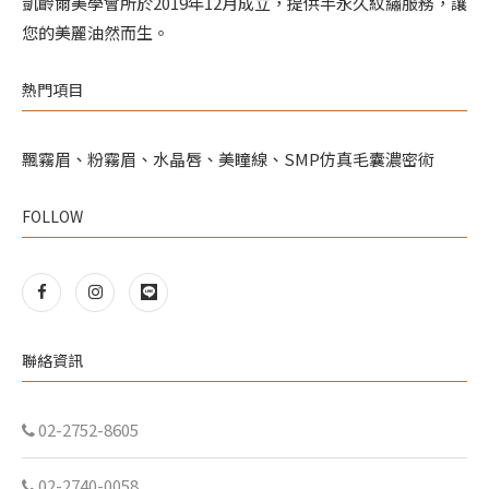
凱齡爾美學會所於2019年12月成立，提供半永久紋繡服務，讓
您的美麗油然而生。
熱門項目
飄霧眉、粉霧眉、水晶唇、美瞳線、SMP仿真毛囊濃密術
FOLLOW
聯絡資訊
02-2752-8605
02-2740-0058