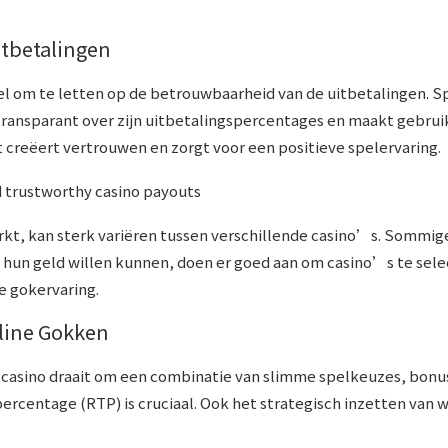
itbetalingen
ieel om te letten op de betrouwbaarheid van de uitbetalingen. S
ansparant over zijn uitbetalingspercentages en maakt gebruik 
 creëert vertrouwen en zorgt voor een positieve spelervaring.
t, kan sterk variëren tussen verschillende casino’s. Sommige 
 hun geld willen kunnen, doen er goed aan om casino’s te sele
je gokervaring.
line Gokken
casino draait om een combinatie van slimme spelkeuzes, bonu
percentage (RTP) is cruciaal. Ook het strategisch inzetten v