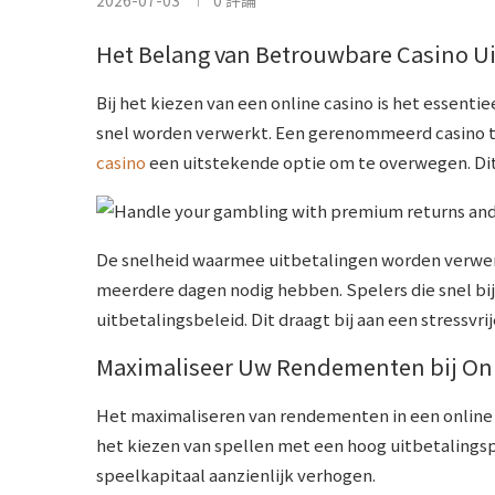
2026-07-03
0 評論
Het Belang van Betrouwbare Casino U
Bij het kiezen van een online casino is het essent
snel worden verwerkt. Een gerenommeerd casino tr
casino
een uitstekende optie om te overwegen. Dit
De snelheid waarmee uitbetalingen worden verwerk
meerdere dagen nodig hebben. Spelers die snel bij
uitbetalingsbeleid. Dit draagt bij aan een stressvri
Maximaliseer Uw Rendementen bij On
Het maximaliseren van rendementen in een online 
het kiezen van spellen met een hoog uitbetalings
speelkapitaal aanzienlijk verhogen.