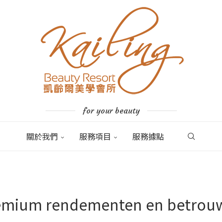
for your beauty
關於我們
服務項目
服務據點
remium rendementen en betrouw