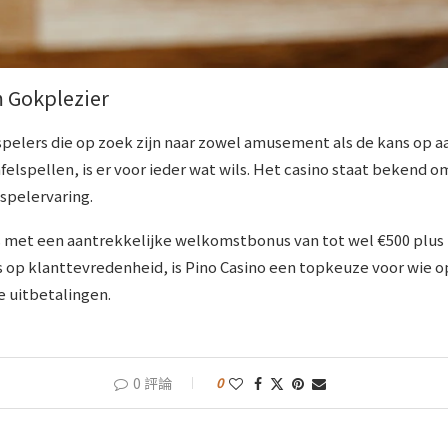
 Gokplezier
pelers die op zoek zijn naar zowel amusement als de kans op a
elspellen, is er voor ieder wat wils. Het casino staat bekend om
spelervaring.
et een aantrekkelijke welkomstbonus van tot wel €500 plus 150
 op klanttevredenheid, is Pino Casino een topkeuze voor wie o
 uitbetalingen.
0 評論
0