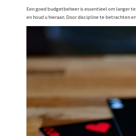
Een goed budgetbeheer is essentieel om langer te 
en houd u hieraan. Door discipline te betrachten e