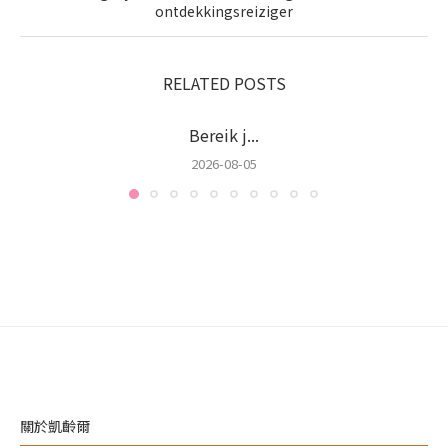
ontdekkingsreiziger
RELATED POSTS
Bereik j...
2026-08-05
關於凱齡爾