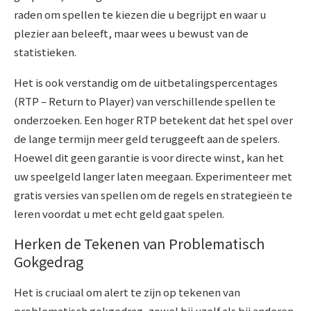
raden om spellen te kiezen die u begrijpt en waar u
plezier aan beleeft, maar wees u bewust van de
statistieken.
Het is ook verstandig om de uitbetalingspercentages
(RTP – Return to Player) van verschillende spellen te
onderzoeken. Een hoger RTP betekent dat het spel over
de lange termijn meer geld teruggeeft aan de spelers.
Hoewel dit geen garantie is voor directe winst, kan het
uw speelgeld langer laten meegaan. Experimenteer met
gratis versies van spellen om de regels en strategieën te
leren voordat u met echt geld gaat spelen.
Herken de Tekenen van Problematisch
Gokgedrag
Het is cruciaal om alert te zijn op tekenen van
problematisch gokgedrag, zowel bij uzelf als bij anderen.