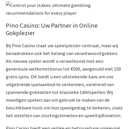
Pino Casino: Uw Partner in Online
Gokplezier
Bij Pino Casino staat uw speelplezier centraal, maar wij
benadrukken ook het belang van verantwoord gokken.
Als nieuwe speler wordt u verwelkomd met een
genereuze welkomstbonus tot €500, aangevuld met 150
gratis spins. Dit biedt u een uitstekende kans om ons
uitgebreide spelaanbod te verkennen, variërend van
spannende gokkasten tot klassieke tafelspellen. Wij
moedigen spelers aan om gebruik te maken van de
beschikbare tools om hun speelgedrag te beheren, zoals
het instellen van stortingslimieten en speeltijdlimieten.
Pino Casino biedt een veilige en betrouwbare omgeving