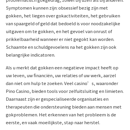
Symptomen kunnen zijn: obsessief bezig zijn met
gokken, het liegen over gokactiviteiten, het gebruiken
van spaargeld of geld dat bedoeld is voor noodzakelijke
uitgaven om te gokken, en het gevoel van onrust of
prikkelbaarheid wanneer er niet gegokt kan worden.
Schaamte en schuldgevoelens na het gokken zijn ook
belangrijke indicatoren.
Als u merkt dat gokken een negatieve impact heeft op
uw leven, uw financiën, uw relaties of uw werk, aarzel
dan niet om hulp te zoeken. Veel casino’s, waaronder
Pino Casino, bieden tools voor zelfuitsluiting en limieten.
Daarnaast zijn er gespecialiseerde organisaties en
therapeuten die ondersteuning bieden aan mensen met
gokproblemen. Het erkennen van het probleem is de
eerste, en vaak moeilijkste, stap naar herstel.