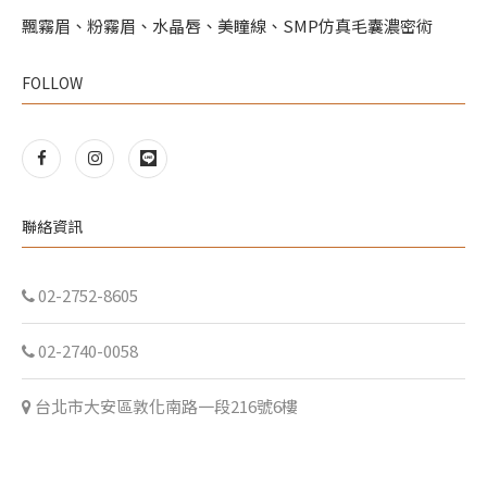
飄霧眉、粉霧眉、水晶唇、美瞳線、SMP仿真毛囊濃密術
FOLLOW
聯絡資訊
02-2752-8605
02-2740-0058
台北市大安區敦化南路一段216號6樓