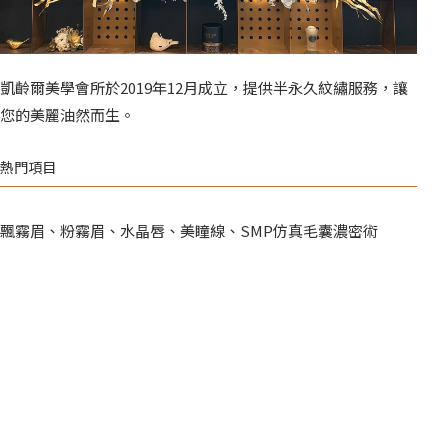
凱齡爾美學會所於2019年12月成立，提供半永久紋繡服務，讓
您的美麗油然而生。
熱門項目
飄霧眉、粉霧眉、水晶唇、美瞳線、SMP仿真毛囊濃密術