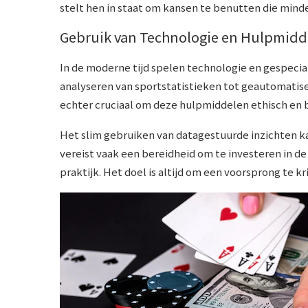
stelt hen in staat om kansen te benutten die mind
Gebruik van Technologie en Hulpmidd
In de moderne tijd spelen technologie en gespecia
analyseren van sportstatistieken tot geautomatise
echter cruciaal om deze hulpmiddelen ethisch en b
Het slim gebruiken van datagestuurde inzichten k
vereist vaak een bereidheid om te investeren in de 
praktijk. Het doel is altijd om een voorsprong te kr