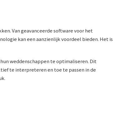
okken. Van geavanceerde software voor het
ologie kan een aanzienlijk voordeel bieden. Het is
n hun weddenschappen te optimaliseren. Dit
tief te interpreteren en toe te passen in de
uk.