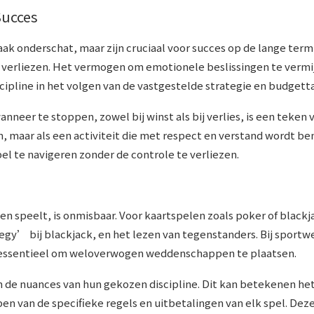
Succes
 onderschat, maar zijn cruciaal voor succes op de lange termi
s verliezen. Het vermogen om emotionele beslissingen te vermij
cipline in het volgen van de vastgestelde strategie en budgetta
nneer te stoppen, zowel bij winst als bij verlies, is een teken 
en, maar als een activiteit die met respect en verstand wordt 
l te navigeren zonder de controle te verliezen.
n speelt, is onmisbaar. Voor kaartspelen zoals poker of blackj
egy’ bij blackjack, en het lezen van tegenstanders. Bij spor
m essentieel om weloverwogen weddenschappen te plaatsen.
n de nuances van hun gekozen discipline. Dit kan betekenen he
jpen van de specifieke regels en uitbetalingen van elk spel. D