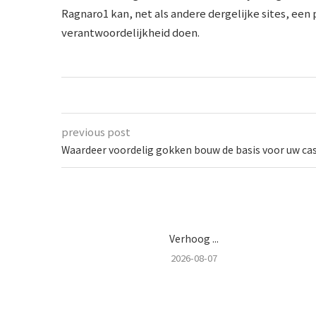
Ragnaro1 kan, net als andere dergelijke sites, een 
verantwoordelijkheid doen.
previous post
Waardeer voordelig gokken bouw de basis voor uw c
Verhoog ...
2026-08-07