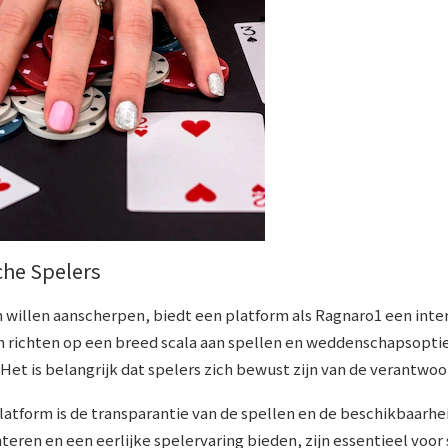
che Spelers
n willen aanscherpen, biedt een platform als Ragnaro1 een in
ch richten op een breed scala aan spellen en weddenschapsopti
 Het is belangrijk dat spelers zich bewust zijn van de verantwo
atform is de transparantie van de spellen en de beschikbaarhei
nteren en een eerlijke spelervaring bieden, zijn essentieel voo