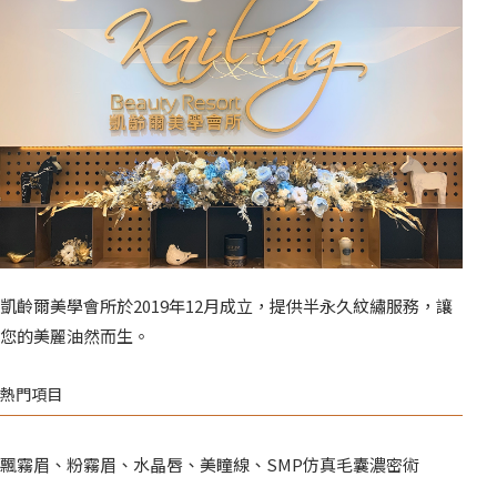
凱齡爾美學會所於2019年12月成立，提供半永久紋繡服務，讓
您的美麗油然而生。
熱門項目
飄霧眉、粉霧眉、水晶唇、美瞳線、SMP仿真毛囊濃密術