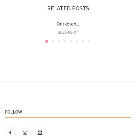
RELATED POSTS
Ontketen...
2026-08-07
FOLLOW