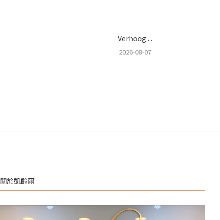
Verhoog ...
2026-08-07
關於凱齡爾