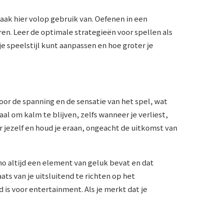
aak hier volop gebruik van. Oefenen in een
eren. Leer de optimale strategieën voor spellen als
e speelstijl kunt aanpassen en hoe groter je
oor de spanning en de sensatie van het spel, wat
al om kalm te blijven, zelfs wanneer je verliest,
r jezelf en houd je eraan, ongeacht de uitkomst van
no altijd een element van geluk bevat en dat
ats van je uitsluitend te richten op het
d is voor entertainment. Als je merkt dat je