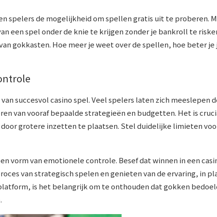
n spelers de mogelijkheid om spellen gratis uit te proberen. M
van een spel onder de knie te krijgen zonder je bankroll te risk
 van gokkasten. Hoe meer je weet over de spellen, hoe beter je j
ontrole
van succesvol casino spel. Veel spelers laten zich meeslepen d
ren van vooraf bepaalde strategieën en budgetten. Het is crucia
 door grotere inzetten te plaatsen. Stel duidelijke limieten voo
een vorm van emotionele controle. Besef dat winnen in een casi
proces van strategisch spelen en genieten van de ervaring, in pla
er platform, is het belangrijk om te onthouden dat gokken bedoel
.