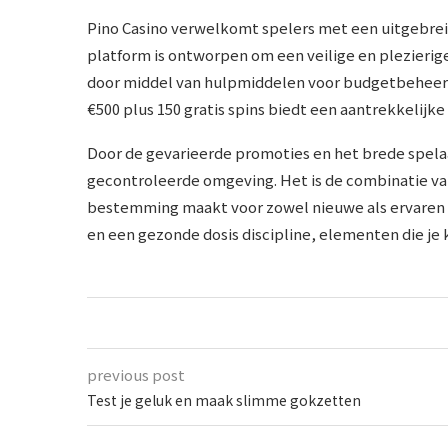
Pino Casino verwelkomt spelers met een uitgebreid
platform is ontworpen om een veilige en plezieri
door middel van hulpmiddelen voor budgetbeheer e
€500 plus 150 gratis spins biedt een aantrekkelijke
Door de gevarieerde promoties en het brede spela
gecontroleerde omgeving. Het is de combinatie va
bestemming maakt voor zowel nieuwe als ervaren g
en een gezonde dosis discipline, elementen die je 
previous post
Test je geluk en maak slimme gokzetten