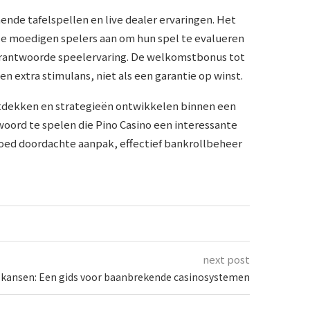
nde tafelspellen en live dealer ervaringen. Het
Ze moedigen spelers aan om hun spel te evalueren
verantwoorde speelervaring. De welkomstbonus tot
en extra stimulans, niet als een garantie op winst.
ntdekken en strategieën ontwikkelen binnen een
oord te spelen die Pino Casino een interessante
oed doordachte aanpak, effectief bankrollbeheer
next post
e kansen: Een gids voor baanbrekende casinosystemen