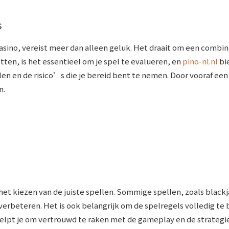
s
asino, vereist meer dan alleen geluk. Het draait om een combina
etten, is het essentieel om je spel te evalueren, en
pino-nl.nl
bie
en en de risico’s die je bereid bent te nemen. Door vooraf een
n.
 het kiezen van de juiste spellen. Sommige spellen, zoals blac
verbeteren. Het is ook belangrijk om de spelregels volledig te 
helpt je om vertrouwd te raken met de gameplay en de strategieë