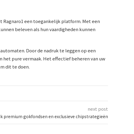
edt Ragnaro1 een toegankelijk platform. Met een
 kunnen beleven als hun vaardigheden kunnen
kkautomaten. Door de nadruk te leggen op een
en het pure vermaak. Het effectief beheren van uw
om dit te doen.
next post
k premium gokfondsen en exclusieve chipstrategieën