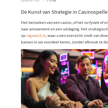
2026-07-03
0 評論
De Kunst van Strategie in Casinospell
Het bezoeken van een casino, of het nu fysiek of o
naar amusement en een uitdaging. Het strategische
op
ragnaro1.nl
, waar u een overzicht vindt van di
kansen in uw voordeel keren, zonder afbreuk te doe