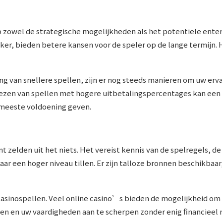
 zowel de strategische mogelijkheden als het potentiële ente
ker, bieden betere kansen voor de speler op de lange termijn. 
g van snellere spellen, zijn er nog steeds manieren om uw erva
ezen van spellen met hogere uitbetalingspercentages kan een 
e meeste voldoening geven.
t zelden uit het niets. Het vereist kennis van de spelregels, d
r een hoger niveau tillen. Er zijn talloze bronnen beschikbaar, 
casinospellen. Veel online casino’s bieden de mogelijkheid om sp
n en uw vaardigheden aan te scherpen zonder enig financieel r