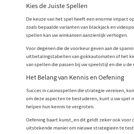
Kies de Juiste Spellen
De keuze van het spel heeft een enorme impact op
zoals bepaalde varianten van blackjack en videopo
spellen kan uw winkansen aanzienlijk verhogen.
Voor degenen die de voorkeur geven aan de spannin
uitbetalingstabellen van gokkautomaten of het ki
van spellen die passen bij uw speelstijl en die u d
Het Belang van Kennis en Oefening
Succes in casinospellen die strategie vereisen, kom
om deze aspecten te bestuderen, kunt u uw spel naa
helpen hun kennis te vergroten.
Oefening baart kunst, en dit geldt zeker ook voor 
uitstekende manier om nieuwe strategieën te teste