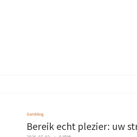
Gambling
Bereik echt plezier: uw s