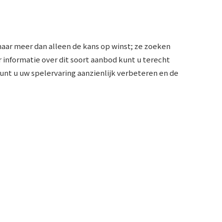
 naar meer dan alleen de kans op winst; ze zoeken
 informatie over dit soort aanbod kunt u terecht
unt u uw spelervaring aanzienlijk verbeteren en de