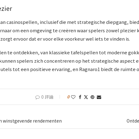
zier
 aan casinospellen, inclusief die met strategische diepgang, bi
 ernaar om een omgeving te creëren waar spelers zowel plezier
orgt ervoor dat er voor elke voorkeur wel iets te vinden is.
ellen te ontdekken, van klassieke tafelspellen tot moderne go
, kunnen spelers zich concentreren op het strategische aspect 
leutels tot een positieve ervaring, en Ragnaro1 biedt de ruimte 
0 評論
0
n en winstgevende rendementen
Ontde