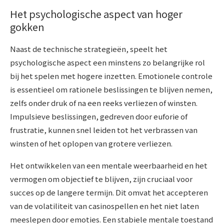
Het psychologische aspect van hoger
gokken
Naast de technische strategieën, speelt het
psychologische aspect een minstens zo belangrijke rol
bij het spelen met hogere inzetten. Emotionele controle
is essentieel om rationele beslissingen te blijven nemen,
zelfs onder druk of na een reeks verliezen of winsten.
Impulsieve beslissingen, gedreven door euforie of
frustratie, kunnen snel leiden tot het verbrassen van
winsten of het oplopen van grotere verliezen.
Het ontwikkelen van een mentale weerbaarheid en het
vermogen om objectief te blijven, zijn cruciaal voor
succes op de langere termijn. Dit omvat het accepteren
van de volatiliteit van casinospellen en het niet laten
meeslepen door emoties. Een stabiele mentale toestand