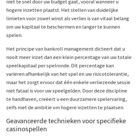
niet te snel door uw budget gaat, vooral wanneer u
hogere inzetten plaatst. Het stellen van duidelijke
limieten voor zowel winst als verlies is van vitaal belang
om uw kapitaal te beschermen en langer te kunnen
spelen.
Het principe van bankroll management dicteert dat u
nooit meer inzet dan een klein percentage van uw totale
speelkapitaal per spelronde. Dit percentage kan
variëren afhankelijk van het spel en uw risicotolerantie,
maar het zorgt ervoor dat één enkele verliezende sessie
niet fataal is voor uw speelgelden. Door deze discipline
te handhaven, creëert u een duurzamere spelervaring,
zelfs met de ambitie om hogere inzetten te plaatsen.
Geavanceerde technieken voor specifieke
casinospellen