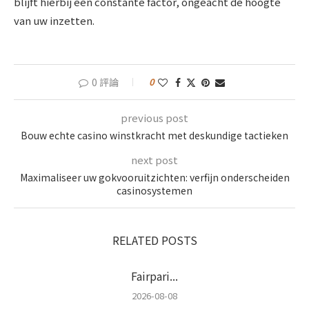
blijft hierbij een constante factor, ongeacht de hoogte
van uw inzetten.
0 評論
0
previous post
Bouw echte casino winstkracht met deskundige tactieken
next post
Maximaliseer uw gokvooruitzichten: verfijn onderscheiden
casinosystemen
RELATED POSTS
Fairpari...
2026-08-08