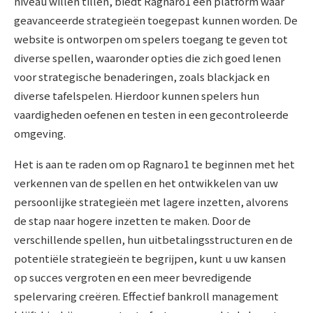
niveau willen tillen, biedt Ragnaro1 een platform waar
geavanceerde strategieën toegepast kunnen worden. De
website is ontworpen om spelers toegang te geven tot
diverse spellen, waaronder opties die zich goed lenen
voor strategische benaderingen, zoals blackjack en
diverse tafelspelen. Hierdoor kunnen spelers hun
vaardigheden oefenen en testen in een gecontroleerde
omgeving.
Het is aan te raden om op Ragnaro1 te beginnen met het
verkennen van de spellen en het ontwikkelen van uw
persoonlijke strategieën met lagere inzetten, alvorens
de stap naar hogere inzetten te maken. Door de
verschillende spellen, hun uitbetalingsstructuren en de
potentiële strategieën te begrijpen, kunt u uw kansen
op succes vergroten en een meer bevredigende
spelervaring creëren. Effectief bankroll management