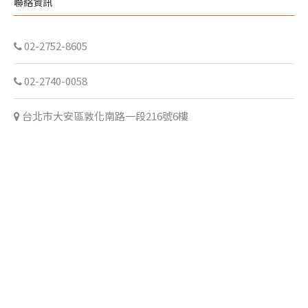
聯絡資訊
02-2752-8605
02-2740-0058
台北市大安區敦化南路一段216號6樓