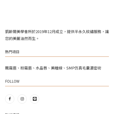
凱齡爾美學會所於2019年12月成立，提供半永久紋繡服務，讓
您的美麗油然而生。
熱門項目
飄霧眉、粉霧眉、水晶唇、美瞳線、SMP仿真毛囊濃密術
FOLLOW