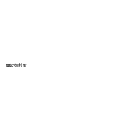
關於凱齡爾