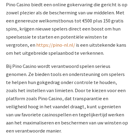
Pino Casino biedt een online gokervaring die gericht is op
zowel plezier als de bescherming van uw middelen. Met
een genereuze welkomstbonus tot €500 plus 150 gratis
spins, krijgen nieuwe spelers direct een boost om hun
speelsessie te starten en potentiële winsten te
vergroten, en
https://pino-nl.nl/
is een uitstekende kans
om het uitgebreide spelaanbod te verkennen.
Bij Pino Casino wordt verantwoord spelen serieus
genomen. Ze bieden tools en ondersteuning om spelers
te helpen hun gokgedrag onder controle te houden,
zoals het instellen van limieten. Door te kiezen voor een
platform zoals Pino Casino, dat transparantie en
veiligheid hoog in het vaandel draagt, kunt u genieten
van uw favoriete casinospellen en tegelijkertijd werken
aan het maximaliseren en beschermen van uw winsten op
een verantwoorde manier.