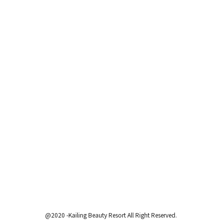
@2020 -Kailing Beauty Resort All Right Reserved.