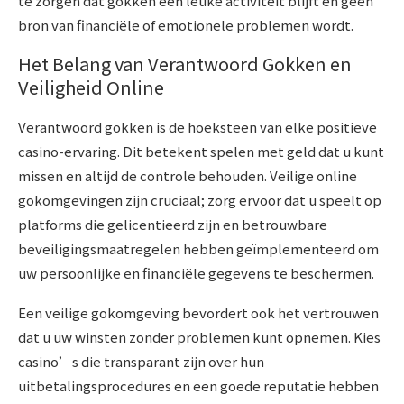
te zorgen dat gokken een leuke activiteit blijft en geen
bron van financiële of emotionele problemen wordt.
Het Belang van Verantwoord Gokken en
Veiligheid Online
Verantwoord gokken is de hoeksteen van elke positieve
casino-ervaring. Dit betekent spelen met geld dat u kunt
missen en altijd de controle behouden. Veilige online
gokomgevingen zijn cruciaal; zorg ervoor dat u speelt op
platforms die gelicentieerd zijn en betrouwbare
beveiligingsmaatregelen hebben geïmplementeerd om
uw persoonlijke en financiële gegevens te beschermen.
Een veilige gokomgeving bevordert ook het vertrouwen
dat u uw winsten zonder problemen kunt opnemen. Kies
casino’s die transparant zijn over hun
uitbetalingsprocedures en een goede reputatie hebben