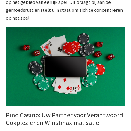
op het gebied van eerlijk spel. Dit draagt bij aan de
gemoedsrust en stelt u in staat om zich te concentreren
op het spel.
Pino Casino: Uw Partner voor Verantwoord
Gokplezier en Winstmaximalisatie