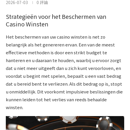
2026-07-03
0 評論
Strategieën voor het Beschermen van
Casino Winsten
Het beschermen van uw casino winsten is net zo
belangrijk als het genereren ervan. Een van de meest
effectieve methoden is door een strikt budget te
hanteren en u daaraan te houden, waarbij u ervoor zorgt
dat u niet meer uitgeeft dan u zich kunt veroorloven, en
voordat u begint met spelen, bepaalt u een vast bedrag
dat u bereid bent te verliezen. Als dit bedrag op is, stopt
u onmiddellijk. Dit voorkomt impulsieve beslissingen die
kunnen leiden tot het verlies van reeds behaalde
winsten.