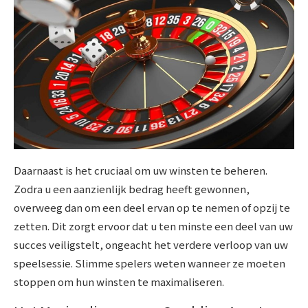
Daarnaast is het cruciaal om uw winsten te beheren.
Zodra u een aanzienlijk bedrag heeft gewonnen,
overweeg dan om een deel ervan op te nemen of opzij te
zetten. Dit zorgt ervoor dat u ten minste een deel van uw
succes veiligstelt, ongeacht het verdere verloop van uw
speelsessie. Slimme spelers weten wanneer ze moeten
stoppen om hun winsten te maximaliseren.