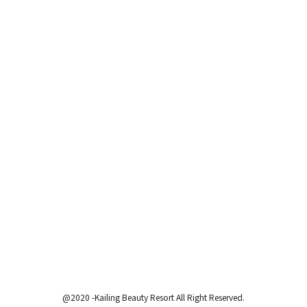
@2020 -Kailing Beauty Resort All Right Reserved.