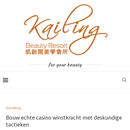
for your beauty
Gambling
Bouw echte casino winstkracht met deskundige
tactieken