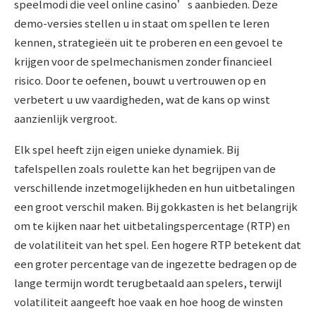
speelmodi die veel online casino’s aanbieden. Deze
demo-versies stellen u in staat om spellen te leren
kennen, strategieën uit te proberen en een gevoel te
krijgen voor de spelmechanismen zonder financieel
risico. Door te oefenen, bouwt u vertrouwen op en
verbetert u uw vaardigheden, wat de kans op winst
aanzienlijk vergroot.
Elk spel heeft zijn eigen unieke dynamiek. Bij
tafelspellen zoals roulette kan het begrijpen van de
verschillende inzetmogelijkheden en hun uitbetalingen
een groot verschil maken. Bij gokkasten is het belangrijk
om te kijken naar het uitbetalingspercentage (RTP) en
de volatiliteit van het spel. Een hogere RTP betekent dat
een groter percentage van de ingezette bedragen op de
lange termijn wordt terugbetaald aan spelers, terwijl
volatiliteit aangeeft hoe vaak en hoe hoog de winsten