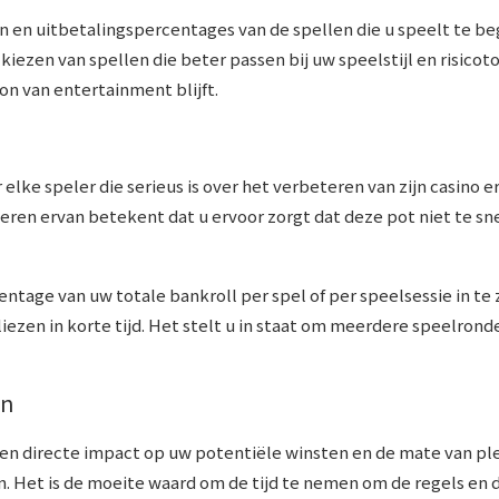
en uitbetalingspercentages van de spellen die u speelt te beg
 kiezen van spellen die beter passen bij uw speelstijl en risic
on van entertainment blijft.
ke speler die serieus is over het verbeteren van zijn casino er
eren ervan betekent dat u ervoor zorgt dat deze pot niet te sn
ntage van uw totale bankroll per spel of per speelsessie in te 
rliezen in korte tijd. Het stelt u in staat om meerdere speelro
en
t een directe impact op uw potentiële winsten en de mate van p
en. Het is de moeite waard om de tijd te nemen om de regels en