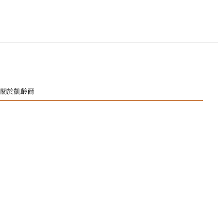
關於凱齡爾