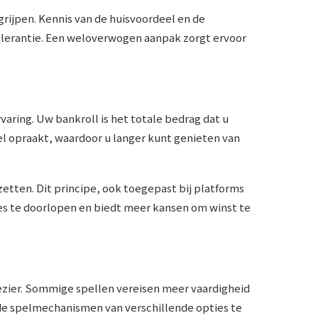
rijpen. Kennis van de huisvoordeel en de
otolerantie. Een weloverwogen aanpak zorgt ervoor
varing. Uw bankroll is het totale bedrag dat u
el opraakt, waardoor u langer kunt genieten van
zetten. Dit principe, ook toegepast bij platforms
ndes te doorlopen en biedt meer kansen om winst te
lezier. Sommige spellen vereisen meer vaardigheid
 de spelmechanismen van verschillende opties te