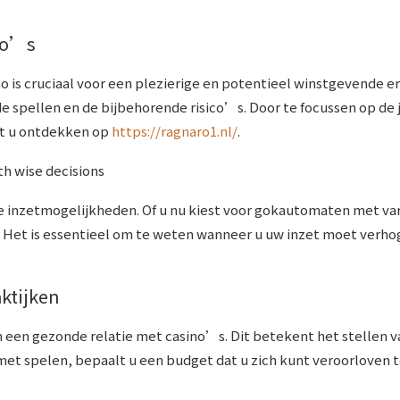
ino’s
 is cruciaal voor een plezierige en potentieel winstgevende erv
 spellen en de bijbehorende risico’s. Door te focussen op de j
nt u ontdekken op
https://ragnaro1.nl/
.
 inzetmogelijkheden. Of u nu kiest voor gokautomaten met vari
t. Het is essentieel om te weten wanneer u uw inzet moet verh
ktijken
een gezonde relatie met casino’s. Dit betekent het stellen van 
met spelen, bepaalt u een budget dat u zich kunt veroorloven t