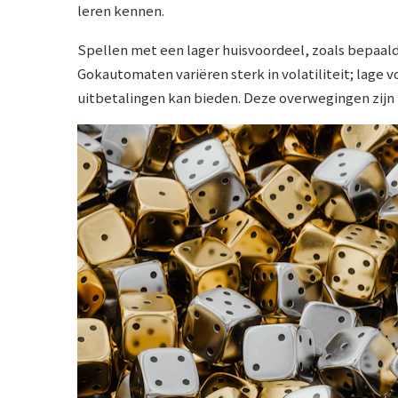
leren kennen.
Spellen met een lager huisvoordeel, zoals bepaald
Gokautomaten variëren sterk in volatiliteit; lage v
uitbetalingen kan bieden. Deze overwegingen zijn r