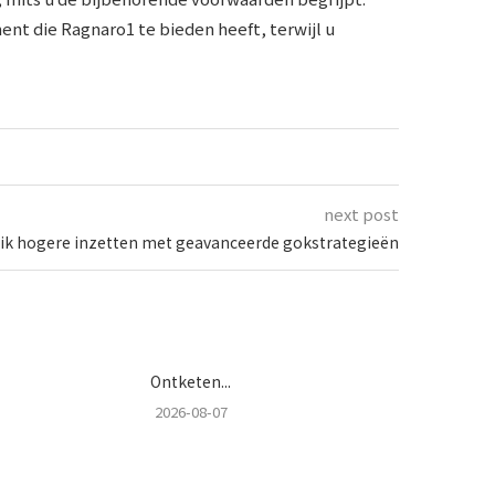
nt die Ragnaro1 te bieden heeft, terwijl u
next post
ik hogere inzetten met geavanceerde gokstrategieën
Ontketen...
2026-08-07