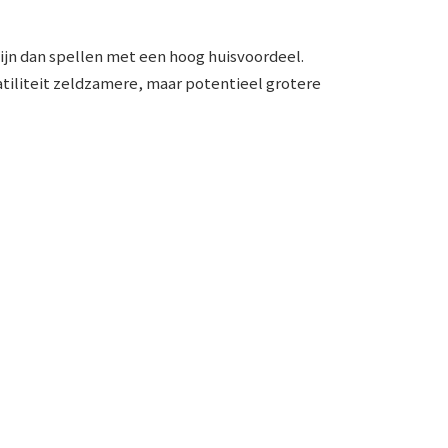
ijn dan spellen met een hoog huisvoordeel.
latiliteit zeldzamere, maar potentieel grotere