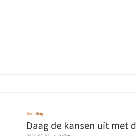
Gambling
Daag de kansen uit met 