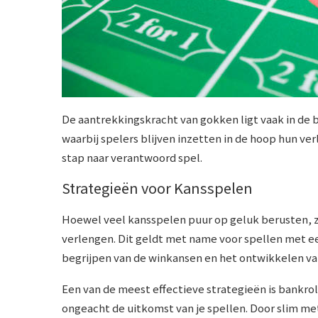
De aantrekkingskracht van gokken ligt vaak in de b
waarbij spelers blijven inzetten in de hoop hun v
stap naar verantwoord spel.
Strategieën voor Kansspelen
Hoewel veel kansspelen puur op geluk berusten, zi
verlengen. Dit geldt met name voor spellen met ee
begrijpen van de winkansen en het ontwikkelen van 
Een van de meest effectieve strategieën is bankrol
ongeacht de uitkomst van je spellen. Door slim me