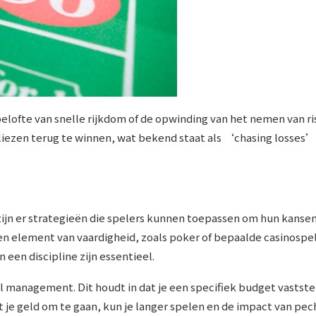
elofte van snelle rijkdom of de opwinding van het nemen van ris
erliezen terug te winnen, wat bekend staat als ‘chasing losses
jn er strategieën die spelers kunnen toepassen om hun kansen 
n element van vaardigheid, zoals poker of bepaalde casinospel
een discipline zijn essentieel.
l management. Dit houdt in dat je een specifiek budget vaststel
t je geld om te gaan, kun je langer spelen en de impact van pe