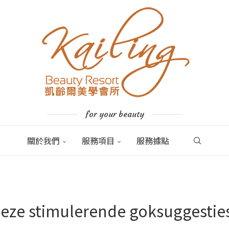
for your beauty
關於我們
服務項目
服務據點
deze stimulerende goksuggestie