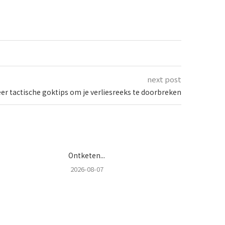
next post
er tactische goktips om je verliesreeks te doorbreken
Ontketen...
2026-08-07