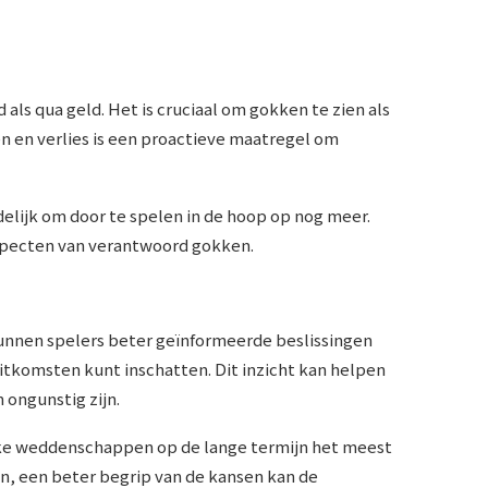
als qua geld. Het is cruciaal om gokken te zien als
en en verlies is een proactieve maatregel om
elijk om door te spelen in de hoop op nog meer.
aspecten van verantwoord gokken.
kunnen spelers beter geïnformeerde beslissingen
uitkomsten kunt inschatten. Dit inzicht kan helpen
 ongunstig zijn.
ke weddenschappen op de lange termijn het meest
in, een beter begrip van de kansen kan de