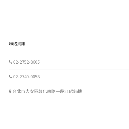
聯絡資訊
02-2752-8605
02-2740-0058
台北市大安區敦化南路一段216號6樓