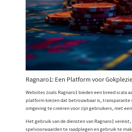
Ragnaro1: Een Platform voor Gokplezi
Websites zoals Ragnaro1 bieden een breed scala a
platform kiezen dat betrouwbaar is, transparante
omgeving te creëren voor zijn gebruikers, met ee
Het gebruik van de diensten van Ragnaro1 vereist,
spelvoorwaarden te raadplegen en gebruik te make