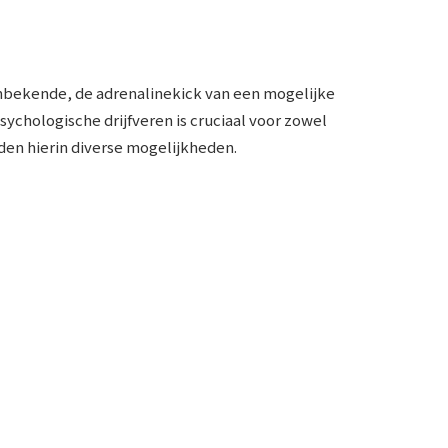
onbekende, de adrenalinekick van een mogelijke
sychologische drijfveren is cruciaal voor zowel
den hierin diverse mogelijkheden.