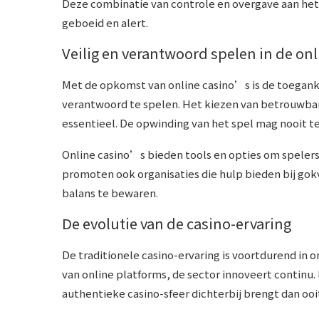
Deze combinatie van controle en overgave aan het 
geboeid en alert.
Veilig en verantwoord spelen in de on
Met de opkomst van online casino’s is de toegank
verantwoord te spelen. Het kiezen van betrouwbar
essentieel. De opwinding van het spel mag nooit te
Online casino’s bieden tools en opties om spelers
promoten ook organisaties die hulp bieden bij gok
balans te bewaren.
De evolutie van de casino-ervaring
De traditionele casino-ervaring is voortdurend in 
van online platforms, de sector innoveert continu.
authentieke casino-sfeer dichterbij brengt dan ooi