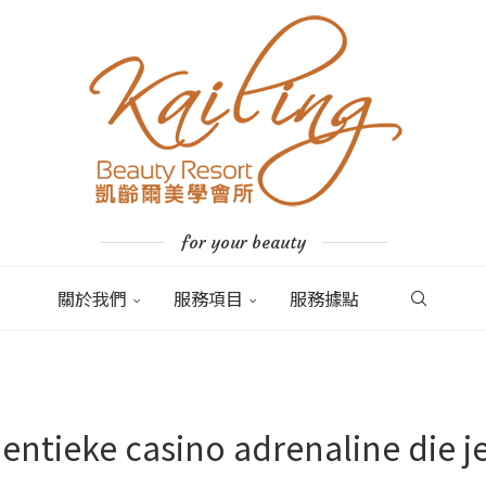
for your beauty
關於我們
服務項目
服務據點
ntieke casino adrenaline die je