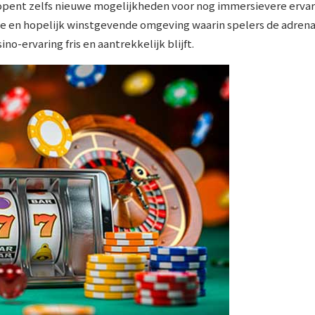
 opent zelfs nieuwe mogelijkheden voor nog immersievere ervari
e en hopelijk winstgevende omgeving waarin spelers de adrena
o-ervaring fris en aantrekkelijk blijft.