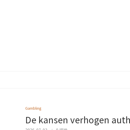
Gambling
De kansen verhogen authe