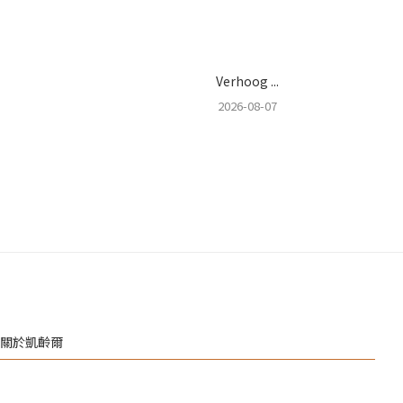
Verhoog ...
2026-08-07
關於凱齡爾