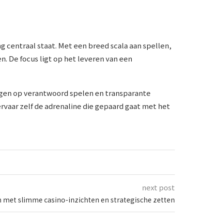
g centraal staat. Met een breed scala aan spellen,
. De focus ligt op het leveren van een
eggen op verantwoord spelen en transparante
vaar zelf de adrenaline die gepaard gaat met het
next post
n met slimme casino-inzichten en strategische zetten