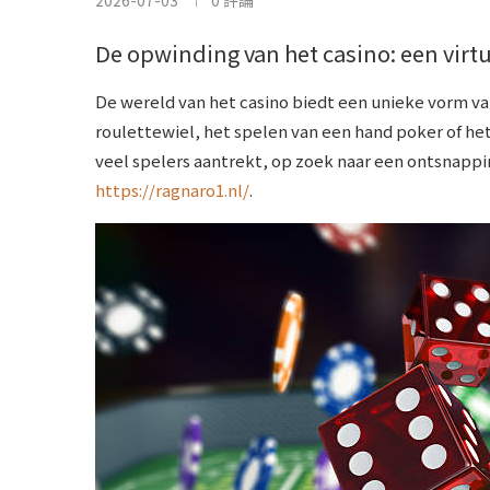
2026-07-03
0 評論
De opwinding van het casino: een virt
De wereld van het casino biedt een unieke vorm van
roulettewiel, het spelen van een hand poker of het
veel spelers aantrekt, op zoek naar een ontsnappi
https://ragnaro1.nl/
.