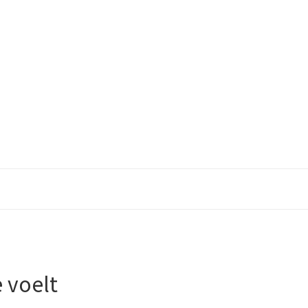
 voelt