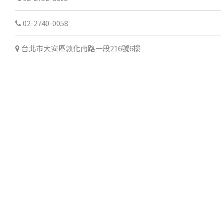
02-2740-0058
台北市大安區敦化南路一段216號6樓