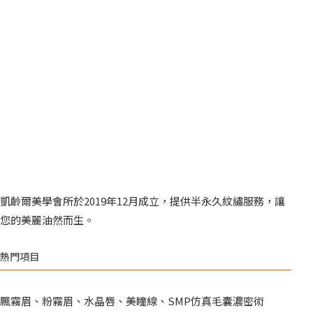
凱齡爾美學會所於2019年12月成立，提供半永久紋繡服務，讓
您的美麗油然而生。
熱門項目
飄霧眉、粉霧眉、水晶唇、美瞳線、SMP仿真毛囊濃密術