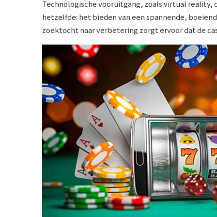
Technologische vooruitgang, zoals virtual reality,
hetzelfde: het bieden van een spannende, boeiend
zoektocht naar verbetering zorgt ervoor dat de casin