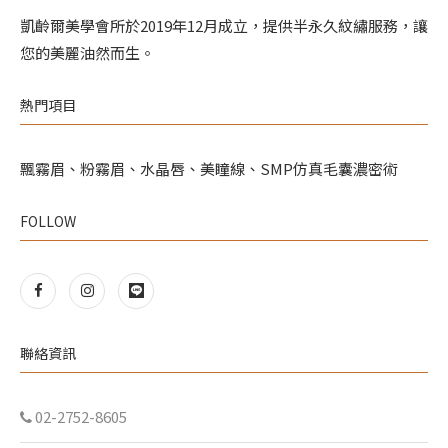
凱齡爾美學會所於2019年12月成立，提供半永久紋繡服務，讓
您的美麗油然而生。
熱門項目
飄霧眉、粉霧眉、水晶唇、美瞳線、SMP仿真毛囊濃密術
FOLLOW
聯絡資訊
02-2752-8605