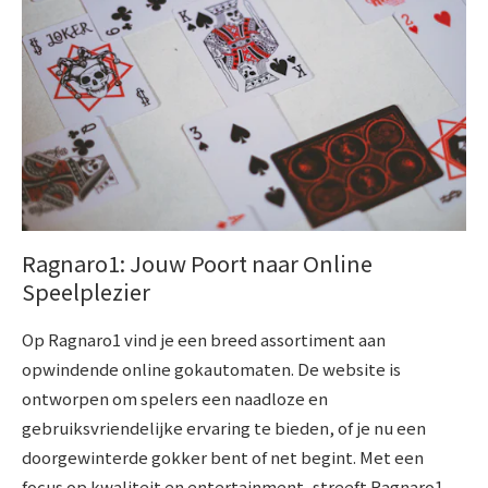
Ragnaro1: Jouw Poort naar Online
Speelplezier
Op Ragnaro1 vind je een breed assortiment aan
opwindende online gokautomaten. De website is
ontworpen om spelers een naadloze en
gebruiksvriendelijke ervaring te bieden, of je nu een
doorgewinterde gokker bent of net begint. Met een
focus op kwaliteit en entertainment, streeft Ragnaro1