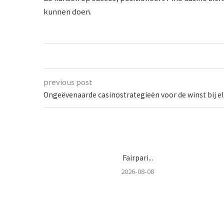
kunnen doen.
previous post
Ongeëvenaarde casinostrategieën voor de winst bij e
Fairpari...
2026-08-08