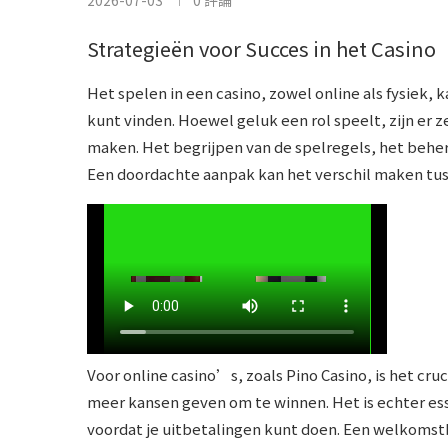
2026-07-03
0 評論
Strategieën voor Succes in het Casino
Het spelen in een casino, zowel online als fysiek, 
kunt vinden. Hoewel geluk een rol speelt, zijn er
maken. Het begrijpen van de spelregels, het beher
Een doordachte aanpak kan het verschil maken tuss
Voor online casino’s, zoals Pino Casino, is het c
meer kansen geven om te winnen. Het is echter es
voordat je uitbetalingen kunt doen. Een welkomst