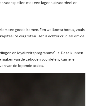
zen voor spellen met een lager huisvoordeel en
pelers ten goede komen. Een welkomstbonus, zoals
kapitaal te vergroten. Het is echter cruciaal om de
edingen en loyaliteitsprogramma’s. Deze kunnen
e maken van de geboden voordelen, kun je je
ven van de lopende acties.