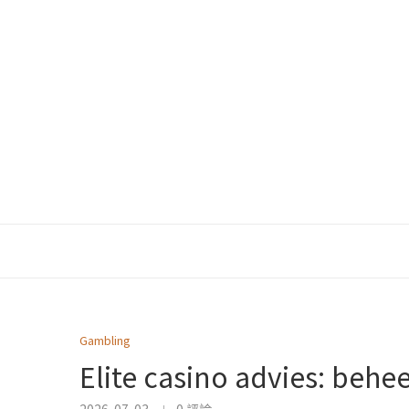
Gambling
Elite casino advies: beh