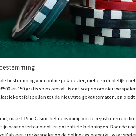
kbestemming
nde bestemming voor online gokplezier, met een duidelijk doel
500 en 150 gratis spins omvat, is ontworpen om nieuwe spelers 
klassieke tafelspellen tot de nieuwste gokautomaten, en biedt
id, maakt Pino Casino het eenvoudig om te registreren en dire
 zijn naar entertainment en potentiële beloningen. Door de nad
hzelf als een sterke speler op de online casinomarkt, waar spe