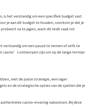
n, is het verstandig om een specifiek budget vast
Door je aan dit budget te houden, voorkom je dat je
 probeert na te jagen, want dit leidt vaak tot
het verstandig om een pauze te nemen of zelfs te
 dat casino’s ontworpen zijn om op de lange termijn
bben, met de juiste strategie, een lager
ls en de strategische opties van de spellen die je
n authentieke casino-ervaring nabootsen. Bij deze