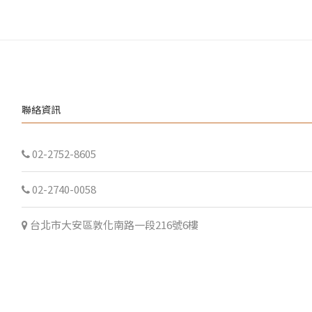
聯絡資訊
02-2752-8605
02-2740-0058
台北市大安區敦化南路一段216號6樓