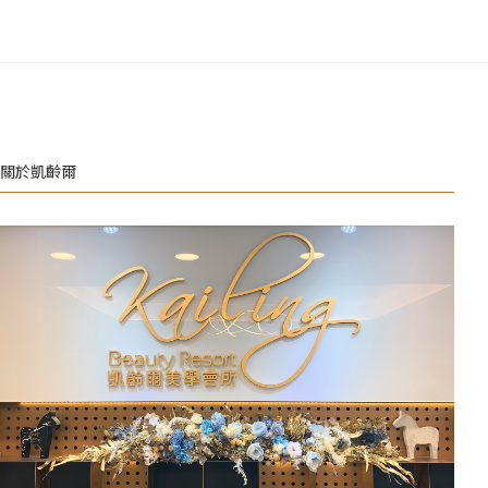
關於凱齡爾