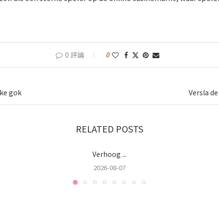
0 評論
0
lke gok
Versla d
RELATED POSTS
Verhoog ...
2026-08-07