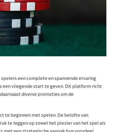
: spelers een complete en spannende ervaring
een vliegende start te geven. Dit platform richt
 daarnaast diverse promoties om de
ct te beginnen met spelen. De belofte van
ruk te leggen op zowel het plezier van het spel als
lers met een strategische aanpak hun voordeel