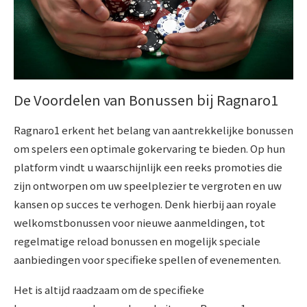
De Voordelen van Bonussen bij Ragnaro1
Ragnaro1 erkent het belang van aantrekkelijke bonussen
om spelers een optimale gokervaring te bieden. Op hun
platform vindt u waarschijnlijk een reeks promoties die
zijn ontworpen om uw speelplezier te vergroten en uw
kansen op succes te verhogen. Denk hierbij aan royale
welkomstbonussen voor nieuwe aanmeldingen, tot
regelmatige reload bonussen en mogelijk speciale
aanbiedingen voor specifieke spellen of evenementen.
Het is altijd raadzaam om de specifieke