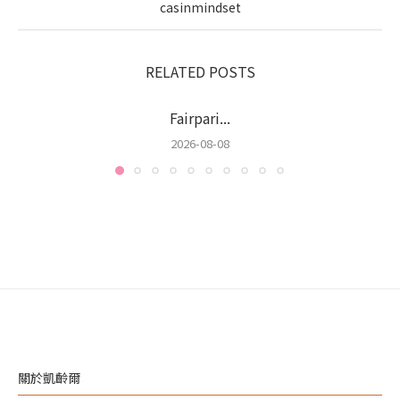
casinmindset
RELATED POSTS
Fairpari...
2026-08-08
關於凱齡爾