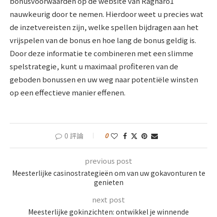
bonusvoorwaarden op de website van Ragnaro1
nauwkeurig door te nemen. Hierdoor weet u precies wat
de inzetvereisten zijn, welke spellen bijdragen aan het
vrijspelen van de bonus en hoe lang de bonus geldig is.
Door deze informatie te combineren met een slimme
spelstrategie, kunt u maximaal profiteren van de
geboden bonussen en uw weg naar potentiële winsten
op een effectieve manier effenen.
0 評論
0
previous post
Meesterlijke casinostrategieën om van uw gokavonturen te
genieten
next post
Meesterlijke gokinzichten: ontwikkel je winnende