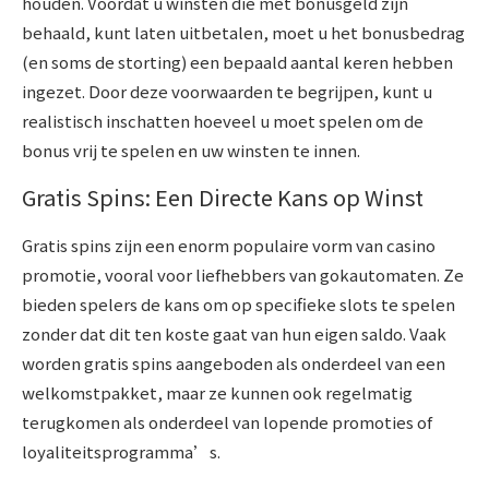
houden. Voordat u winsten die met bonusgeld zijn
behaald, kunt laten uitbetalen, moet u het bonusbedrag
(en soms de storting) een bepaald aantal keren hebben
ingezet. Door deze voorwaarden te begrijpen, kunt u
realistisch inschatten hoeveel u moet spelen om de
bonus vrij te spelen en uw winsten te innen.
Gratis Spins: Een Directe Kans op Winst
Gratis spins zijn een enorm populaire vorm van casino
promotie, vooral voor liefhebbers van gokautomaten. Ze
bieden spelers de kans om op specifieke slots te spelen
zonder dat dit ten koste gaat van hun eigen saldo. Vaak
worden gratis spins aangeboden als onderdeel van een
welkomstpakket, maar ze kunnen ook regelmatig
terugkomen als onderdeel van lopende promoties of
loyaliteitsprogramma’s.