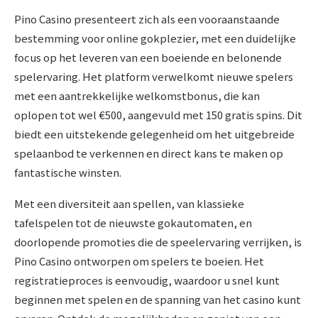
Pino Casino presenteert zich als een vooraanstaande
bestemming voor online gokplezier, met een duidelijke
focus op het leveren van een boeiende en belonende
spelervaring. Het platform verwelkomt nieuwe spelers
met een aantrekkelijke welkomstbonus, die kan
oplopen tot wel €500, aangevuld met 150 gratis spins. Dit
biedt een uitstekende gelegenheid om het uitgebreide
spelaanbod te verkennen en direct kans te maken op
fantastische winsten.
Met een diversiteit aan spellen, van klassieke
tafelspelen tot de nieuwste gokautomaten, en
doorlopende promoties die de speelervaring verrijken, is
Pino Casino ontworpen om spelers te boeien. Het
registratieproces is eenvoudig, waardoor u snel kunt
beginnen met spelen en de spanning van het casino kunt