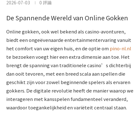
2026-07-03
0 評論
De Spannende Wereld van Online Gokken
Online gokken, ook wel bekend als casino-avonturen,
biedt een ongeëvenaarde entertainmentervaring vanuit
het comfort van uw eigen huis, en de optie om
pino-nl.nl
te bezoeken voegt hier een extra dimensie aan toe. Het
brengt de spanning van traditionele casino’s dichterbij
dan ooit tevoren, met een breed scala aan spellen die
geschikt zijn voor zowel beginnende spelers als ervaren
gokkers. De digitale revolutie heeft de manier waarop we
interageren met kansspelen fundamenteel veranderd,
waardoor toegankelijkheid en variëteit centraal staan.