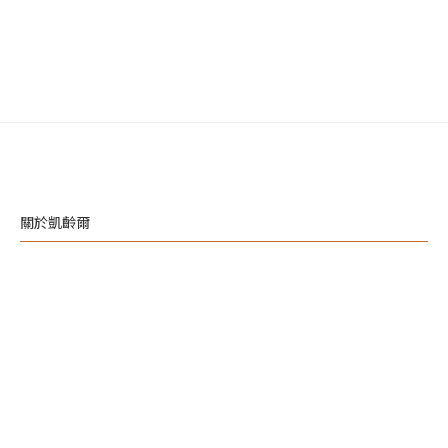
關於凱齡爾