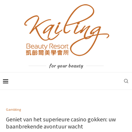
for your beauty
Gambling
Geniet van het superieure casino gokken: uw
baanbrekende avontuur wacht