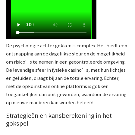
De psychologie achter gokken is complex. Het biedt een
ontsnapping aan de dagelijkse sleur en de mogelijkheid
om risico’s te nemen in een gecontroleerde omgeving.
De levendige sfeer in fysieke casino’s, met hun lichtjes
en geluiden, draagt bij aan de totale ervaring. Echter,
met de opkomst van online platforms is gokken
toegankelijker dan ooit geworden, waardoor de ervaring
op nieuwe manieren kan worden beleefd.
Strategieën en kansberekening in het
gokspel