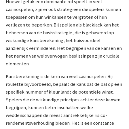
Hoewel geluk een dominante rol speelt in veel
casinospelen, zijn er ook strategieën die spelers kunnen
toepassen om hun winkansen te vergroten of hun
verliezen te beperken. Bij spellen als blackjack kan het
beheersen van de basisstrategie, die is gebaseerd op
wiskundige kansberekening, het huisvoordeel
aanzienlijk verminderen. Het begrijpen van de kansen en
het nemen van weloverwogen beslissingen zijn cruciale
elementen.
Kansberekening is de kern van veel casinospelen. Bij
roulette bijvoorbeeld, bepaalt de kans dat de bal op een
specifiek nummer of kleur landt de potentiële winst.
Spelers die de wiskundige principes achter deze kansen
begrijpen, kunnen beter inschatten welke
weddenschappen de meest aantrekkelijke risico-
rendementsverhouding bieden. Het is een constante