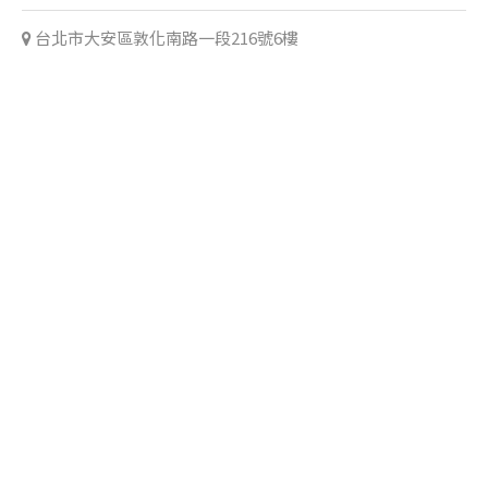
台北市大安區敦化南路一段216號6樓