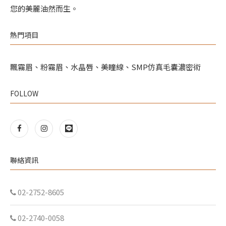
您的美麗油然而生。
熱門項目
飄霧眉、粉霧眉、水晶唇、美瞳線、SMP仿真毛囊濃密術
FOLLOW
聯絡資訊
02-2752-8605
02-2740-0058