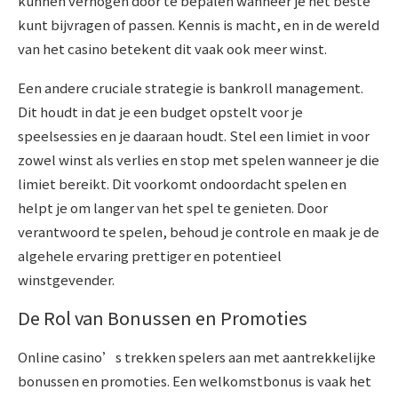
kunnen verhogen door te bepalen wanneer je het beste
kunt bijvragen of passen. Kennis is macht, en in de wereld
van het casino betekent dit vaak ook meer winst.
Een andere cruciale strategie is bankroll management.
Dit houdt in dat je een budget opstelt voor je
speelsessies en je daaraan houdt. Stel een limiet in voor
zowel winst als verlies en stop met spelen wanneer je die
limiet bereikt. Dit voorkomt ondoordacht spelen en
helpt je om langer van het spel te genieten. Door
verantwoord te spelen, behoud je controle en maak je de
algehele ervaring prettiger en potentieel
winstgevender.
De Rol van Bonussen en Promoties
Online casino’s trekken spelers aan met aantrekkelijke
bonussen en promoties. Een welkomstbonus is vaak het