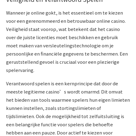
Wanneer je online gokt, is het essentieel om te kiezen
voor een gerenommeerd en betrouwbaar online casino.
Veiligheid staat voorop, wat betekent dat het casino
over de juiste licenties moet beschikken en gebruik
moet maken van versleutelingstechnologie om je
persoonlijke en financiële gegevens te beschermen. Een
geruststellend gevoel is cruciaal voor een plezierige
spelervaring.
Verantwoord spelen is een kernprincipe dat door de
meeste legitieme casino’s wordt omarmd. Dit omvat
het bieden van tools waarmee spelers hun eigen limieten
kunnen instellen, zoals stortingslimieten of
tijdslimieten. Ook de mogelijkheid tot zelfuitsluiting is
een belangrijke functie voor spelers die behoefte
hebben aan een pauze. Door actief te kiezen voor