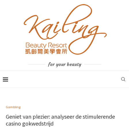
for your beauty
Gambling
Geniet van plezier: analyseer de stimulerende
casino gokwedstrijd