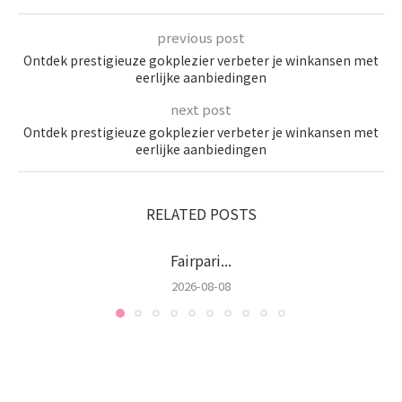
previous post
Ontdek prestigieuze gokplezier verbeter je winkansen met
eerlijke aanbiedingen
next post
Ontdek prestigieuze gokplezier verbeter je winkansen met
eerlijke aanbiedingen
RELATED POSTS
Fairpari...
2026-08-08