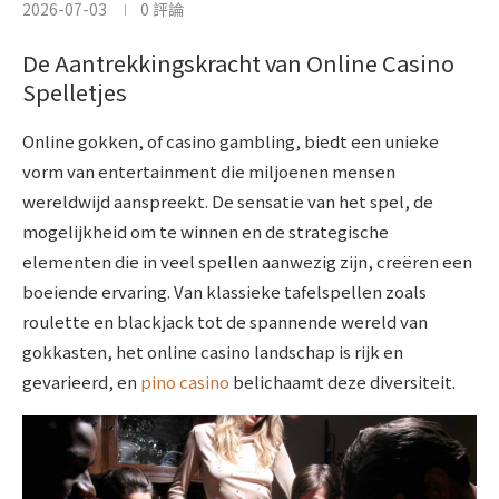
2026-07-03
0 評論
De Aantrekkingskracht van Online Casino
Spelletjes
Online gokken, of casino gambling, biedt een unieke
vorm van entertainment die miljoenen mensen
wereldwijd aanspreekt. De sensatie van het spel, de
mogelijkheid om te winnen en de strategische
elementen die in veel spellen aanwezig zijn, creëren een
boeiende ervaring. Van klassieke tafelspellen zoals
roulette en blackjack tot de spannende wereld van
gokkasten, het online casino landschap is rijk en
gevarieerd, en
pino casino
belichaamt deze diversiteit.