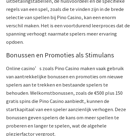
uitbetalingstabellen, de huisvoordeel en de specifieke
regels van een spel, zoals die te vinden zijn in de brede
selectie van spellen bij Pino Casino, kan een enorm
verschil maken. Het is een voortdurend leerproces dat de
spanning verhoogt naarmate spelers meer ervaring
opdoen.
Bonussen en Promoties als Stimulans
Online casino’s zoals Pino Casino maken vaak gebruik
van aantrekkelijke bonussen en promoties om nieuwe
spelers aan te trekken en bestaande spelers te
behouden. Welkomstbonussen, zoals de €500 plus 150
gratis spins die Pino Casino aanbiedt, kunnen de
startkapitaal van een speler aanzienlijk verhogen. Deze
bonussen geven spelers de kans om meer spellen te
proberen en langer te spelen, wat de algehele
plezierfactor vergroot.