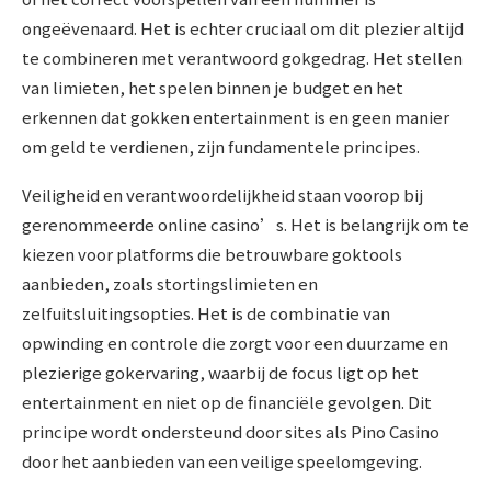
ongeëvenaard. Het is echter cruciaal om dit plezier altijd
te combineren met verantwoord gokgedrag. Het stellen
van limieten, het spelen binnen je budget en het
erkennen dat gokken entertainment is en geen manier
om geld te verdienen, zijn fundamentele principes.
Veiligheid en verantwoordelijkheid staan voorop bij
gerenommeerde online casino’s. Het is belangrijk om te
kiezen voor platforms die betrouwbare goktools
aanbieden, zoals stortingslimieten en
zelfuitsluitingsopties. Het is de combinatie van
opwinding en controle die zorgt voor een duurzame en
plezierige gokervaring, waarbij de focus ligt op het
entertainment en niet op de financiële gevolgen. Dit
principe wordt ondersteund door sites als Pino Casino
door het aanbieden van een veilige speelomgeving.