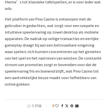
thema’s tot klassieke tafelspellen, er is voor ieder wat
wils.
Het platform van Pino Casino is ontworpen met de
gebruiker in gedachten, wat zorgt voor een soepele en
intuïtieve speelervaring op zowel desktop als mobiele
apparaten. De nadruk op veilige transacties en eerlijke
gameplay draagt bij aan een betrouwbare omgeving
waar spelers zich kunnen concentreren op het genieten
van het spel en het nastreven van winsten. De constante
stroom van promoties zorgt er bovendien voor dat de
speelervaring fris en boeiend blijft, wat Pino Casino tot
een aantrekkelijke keuze maakt voor liefhebbers van
online gokken.
0 評論
0