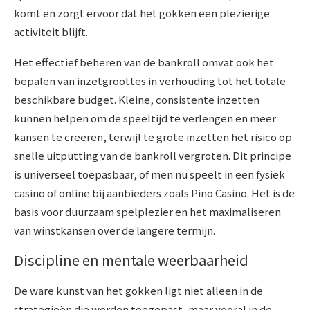
komt en zorgt ervoor dat het gokken een plezierige
activiteit blijft.
Het effectief beheren van de bankroll omvat ook het
bepalen van inzetgroottes in verhouding tot het totale
beschikbare budget. Kleine, consistente inzetten
kunnen helpen om de speeltijd te verlengen en meer
kansen te creëren, terwijl te grote inzetten het risico op
snelle uitputting van de bankroll vergroten. Dit principe
is universeel toepasbaar, of men nu speelt in een fysiek
casino of online bij aanbieders zoals Pino Casino. Het is de
basis voor duurzaam spelplezier en het maximaliseren
van winstkansen over de langere termijn.
Discipline en mentale weerbaarheid
De ware kunst van het gokken ligt niet alleen in de
strategieën die worden toegepast, maar vooral in de