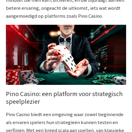
betere ervaring, ongeacht de uitkomst, iets wat wordt
aangemoedigd op platforms zoals Pino Casino.
Pino Casino: een platform voor strategisch
speelplezier
Pino Casino biedt een omgeving waar zowel beginnende
als ervaren spelers hun strategieën kunnen testen en
verfijnen. Met een breed scala aan spellen, van klassieke