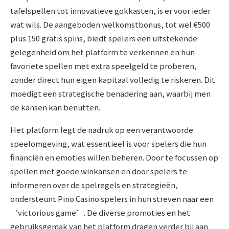
tafelspellen tot innovatieve gokkasten, is er voor ieder
wat wils. De aangeboden welkomstbonus, tot wel €500
plus 150 gratis spins, biedt spelers een uitstekende
gelegenheid om het platform te verkennen en hun
favoriete spellen met extra speelgeld te proberen,
zonder direct hun eigen kapitaal volledig te riskeren. Dit
moedigt een strategische benadering aan, waarbij men
de kansen kan benutten.
Het platform legt de nadruk op een verantwoorde
speelomgeving, wat essentieel is voor spelers die hun
financiën en emoties willen beheren. Door te focussen op
spellen met goede winkansen en door spelers te
informeren over de spelregels en strategieën,
ondersteunt Pino Casino spelers in hun streven naar een
‘victorious game’. De diverse promoties en het
gebruiksgemak van het platform dragen verder bij aan