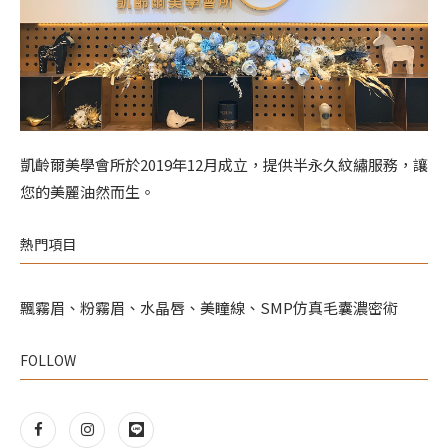
凱齡爾美學會所於2019年12月成立，提供半永久紋繡服務，讓
您的美麗油然而生。
熱門項目
飄霧眉、粉霧眉、水晶唇、美瞳線、SMP仿真毛囊濃密術
FOLLOW