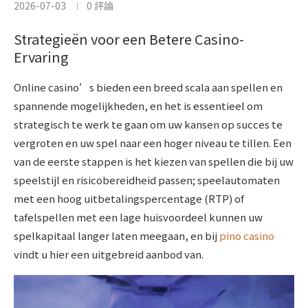
2026-07-03
0 評論
Strategieën voor een Betere Casino-
Ervaring
Online casino’s bieden een breed scala aan spellen en
spannende mogelijkheden, en het is essentieel om
strategisch te werk te gaan om uw kansen op succes te
vergroten en uw spel naar een hoger niveau te tillen. Een
van de eerste stappen is het kiezen van spellen die bij uw
speelstijl en risicobereidheid passen; speelautomaten
met een hoog uitbetalingspercentage (RTP) of
tafelspellen met een lage huisvoordeel kunnen uw
spelkapitaal langer laten meegaan, en bij
pino casino
vindt u hier een uitgebreid aanbod van.