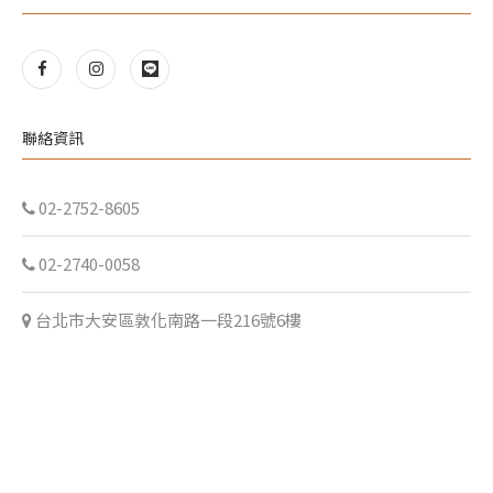
聯絡資訊
02-2752-8605
02-2740-0058
台北市大安區敦化南路一段216號6樓