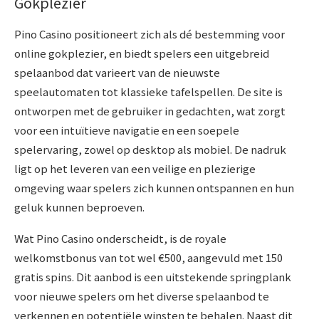
Gokplezier
Pino Casino positioneert zich als dé bestemming voor
online gokplezier, en biedt spelers een uitgebreid
spelaanbod dat varieert van de nieuwste
speelautomaten tot klassieke tafelspellen. De site is
ontworpen met de gebruiker in gedachten, wat zorgt
voor een intuïtieve navigatie en een soepele
spelervaring, zowel op desktop als mobiel. De nadruk
ligt op het leveren van een veilige en plezierige
omgeving waar spelers zich kunnen ontspannen en hun
geluk kunnen beproeven.
Wat Pino Casino onderscheidt, is de royale
welkomstbonus van tot wel €500, aangevuld met 150
gratis spins. Dit aanbod is een uitstekende springplank
voor nieuwe spelers om het diverse spelaanbod te
verkennen en potentiële winsten te behalen. Naast dit