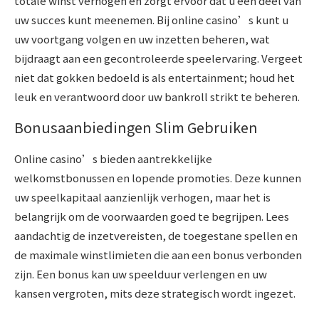
totale winst verhogen en zorgt ervoor dat u een deel van
uw succes kunt meenemen. Bij online casino’s kunt u
uw voortgang volgen en uw inzetten beheren, wat
bijdraagt aan een gecontroleerde speelervaring. Vergeet
niet dat gokken bedoeld is als entertainment; houd het
leuk en verantwoord door uw bankroll strikt te beheren.
Bonusaanbiedingen Slim Gebruiken
Online casino’s bieden aantrekkelijke
welkomstbonussen en lopende promoties. Deze kunnen
uw speelkapitaal aanzienlijk verhogen, maar het is
belangrijk om de voorwaarden goed te begrijpen. Lees
aandachtig de inzetvereisten, de toegestane spellen en
de maximale winstlimieten die aan een bonus verbonden
zijn. Een bonus kan uw speelduur verlengen en uw
kansen vergroten, mits deze strategisch wordt ingezet.