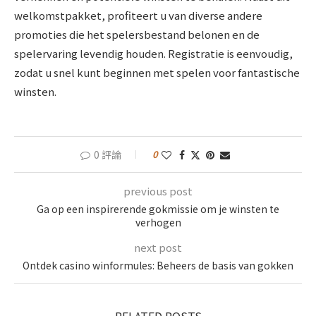
welkomstpakket, profiteert u van diverse andere
promoties die het spelersbestand belonen en de
spelervaring levendig houden. Registratie is eenvoudig,
zodat u snel kunt beginnen met spelen voor fantastische
winsten.
0 評論
0
previous post
Ga op een inspirerende gokmissie om je winsten te
verhogen
next post
Ontdek casino winformules: Beheers de basis van gokken