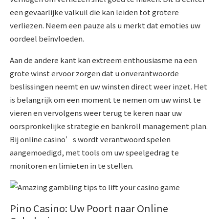
een gevaarlijke valkuil die kan leiden tot grotere
verliezen. Neem een pauze als u merkt dat emoties uw
oordeel beïnvloeden.
Aan de andere kant kan extreem enthousiasme na een
grote winst ervoor zorgen dat u onverantwoorde
beslissingen neemt en uw winsten direct weer inzet. Het
is belangrijk om een moment te nemen om uw winst te
vieren en vervolgens weer terug te keren naar uw
oorspronkelijke strategie en bankroll management plan.
Bij online casino’s wordt verantwoord spelen
aangemoedigd, met tools om uw speelgedrag te
monitoren en limieten in te stellen.
Pino Casino: Uw Poort naar Online