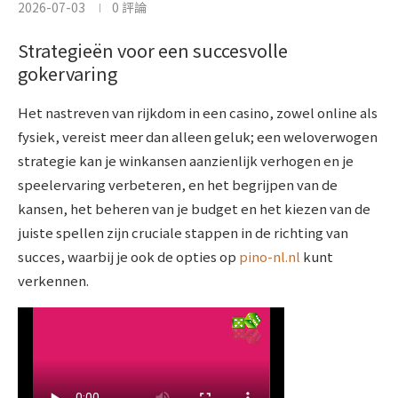
2026-07-03
0 評論
Strategieën voor een succesvolle
gokervaring
Het nastreven van rijkdom in een casino, zowel online als
fysiek, vereist meer dan alleen geluk; een weloverwogen
strategie kan je winkansen aanzienlijk verhogen en je
speelervaring verbeteren, en het begrijpen van de
kansen, het beheren van je budget en het kiezen van de
juiste spellen zijn cruciale stappen in de richting van
succes, waarbij je ook de opties op
pino-nl.nl
kunt
verkennen.