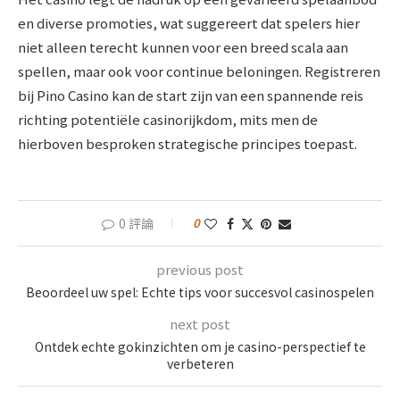
en diverse promoties, wat suggereert dat spelers hier
niet alleen terecht kunnen voor een breed scala aan
spellen, maar ook voor continue beloningen. Registreren
bij Pino Casino kan de start zijn van een spannende reis
richting potentiële casinorijkdom, mits men de
hierboven besproken strategische principes toepast.
0 評論
0
previous post
Beoordeel uw spel: Echte tips voor succesvol casinospelen
next post
Ontdek echte gokinzichten om je casino-perspectief te
verbeteren