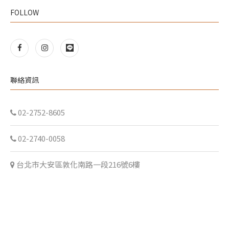
FOLLOW
聯絡資訊
02-2752-8605
02-2740-0058
台北市大安區敦化南路一段216號6樓