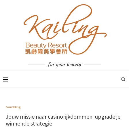
for your beauty
Gambling
Jouw missie naar casinorijkdommen: upgrade je
winnende strategie