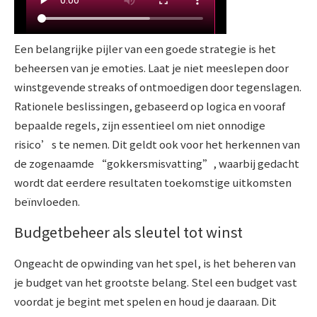
Een belangrijke pijler van een goede strategie is het
beheersen van je emoties. Laat je niet meeslepen door
winstgevende streaks of ontmoedigen door tegenslagen.
Rationele beslissingen, gebaseerd op logica en vooraf
bepaalde regels, zijn essentieel om niet onnodige
risico’s te nemen. Dit geldt ook voor het herkennen van
de zogenaamde “gokkersmisvatting”, waarbij gedacht
wordt dat eerdere resultaten toekomstige uitkomsten
beïnvloeden.
Budgetbeheer als sleutel tot winst
Ongeacht de opwinding van het spel, is het beheren van
je budget van het grootste belang. Stel een budget vast
voordat je begint met spelen en houd je daaraan. Dit