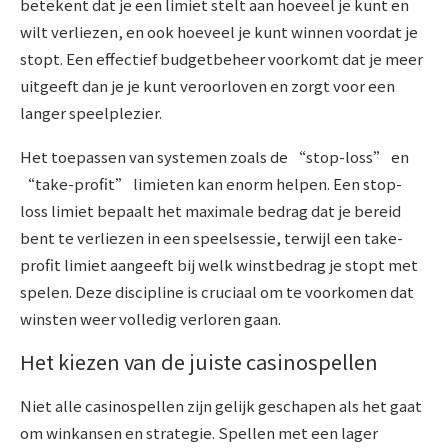
betekent dat je een limiet stelt aan hoeveel je kunt en
wilt verliezen, en ook hoeveel je kunt winnen voordat je
stopt. Een effectief budgetbeheer voorkomt dat je meer
uitgeeft dan je je kunt veroorloven en zorgt voor een
langer speelplezier.
Het toepassen van systemen zoals de “stop-loss” en
“take-profit” limieten kan enorm helpen. Een stop-
loss limiet bepaalt het maximale bedrag dat je bereid
bent te verliezen in een speelsessie, terwijl een take-
profit limiet aangeeft bij welk winstbedrag je stopt met
spelen. Deze discipline is cruciaal om te voorkomen dat
winsten weer volledig verloren gaan.
Het kiezen van de juiste casinospellen
Niet alle casinospellen zijn gelijk geschapen als het gaat
om winkansen en strategie. Spellen met een lager