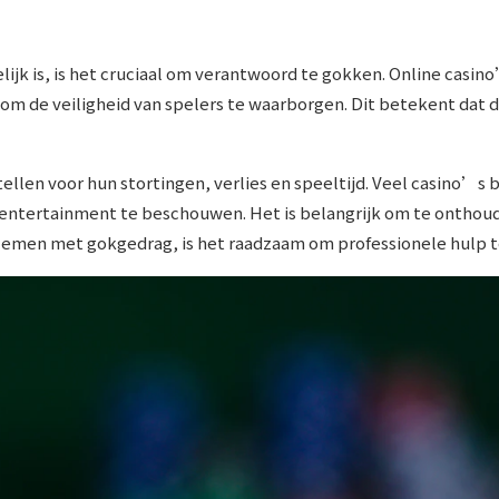
jk is, is het cruciaal om verantwoord te gokken. Online casino
om de veiligheid van spelers te waarborgen. Dit betekent dat de 
llen voor hun stortingen, verlies en speeltijd. Veel casino’s 
entertainment te beschouwen. Het is belangrijk om te onthoude
roblemen met gokgedrag, is het raadzaam om professionele hulp 