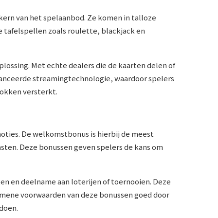
kern van het spelaanbod. Ze komen in talloze
 tafelspellen zoals roulette, blackjack en
plossing. Met echte dealers die de kaarten delen of
avanceerde streamingtechnologie, waardoor spelers
okken versterkt.
oties. De welkomstbonus is hierbij de meest
kasten. Deze bonussen geven spelers de kans om
n en deelname aan loterijen of toernooien. Deze
 algemene voorwaarden van deze bonussen goed door
ldoen.