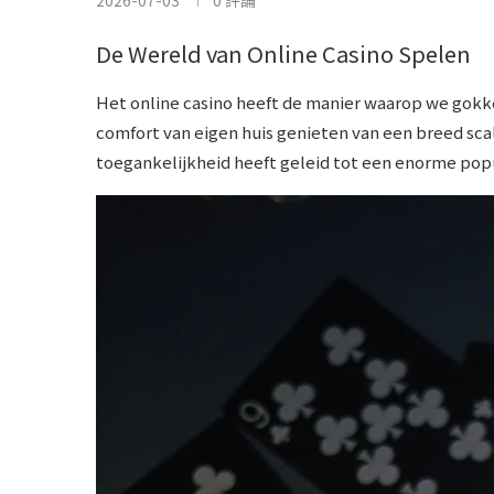
2026-07-03
0 評論
De Wereld van Online Casino Spelen
Het online casino heeft de manier waarop we gokke
comfort van eigen huis genieten van een breed sca
toegankelijkheid heeft geleid tot een enorme popu