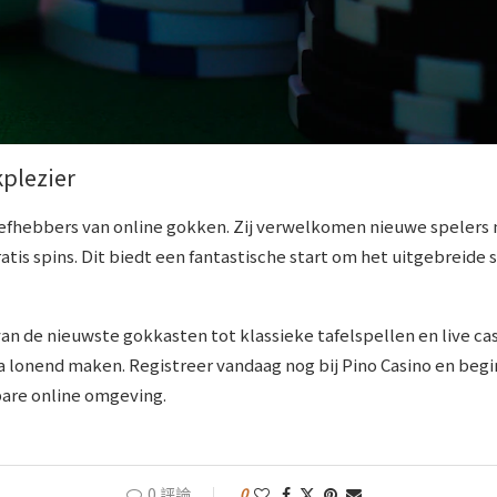
plezier
iefhebbers van online gokken. Zij verwelkomen nieuwe spelers
atis spins. Dit biedt een fantastische start om het uitgebreid
, van de nieuwste gokkasten tot klassieke tafelspellen en live c
a lonend maken. Registreer vandaag nog bij Pino Casino en beg
bare online omgeving.
0 評論
0