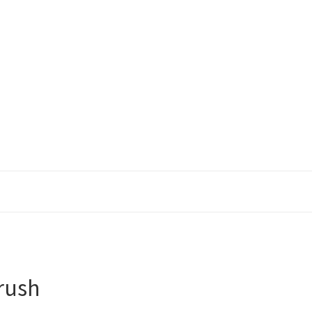
krush