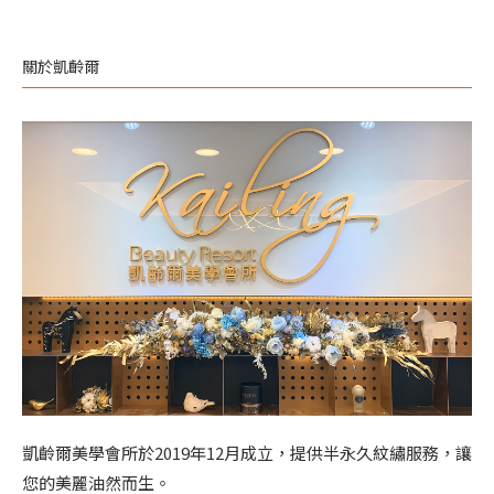
關於凱齡爾
凱齡爾美學會所於2019年12月成立，提供半永久紋繡服務，讓
您的美麗油然而生。