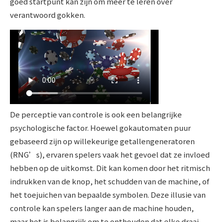
goed startpunt kan zijn om meer te leren over
verantwoord gokken.
De perceptie van controle is ook een belangrijke
psychologische factor. Hoewel gokautomaten puur
gebaseerd zijn op willekeurige getallengeneratoren
(RNG’s), ervaren spelers vaak het gevoel dat ze invloed
hebben op de uitkomst. Dit kan komen door het ritmisch
indrukken van de knop, het schudden van de machine, of
het toejuichen van bepaalde symbolen. Deze illusie van
controle kan spelers langer aan de machine houden,
maar het is belangrijk om te onthouden dat elke draai