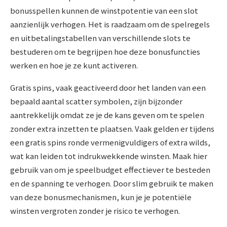
bonusspellen kunnen de winstpotentie van een slot
aanzienlijk verhogen. Het is raadzaam om de spelregels
en uitbetalingstabellen van verschillende slots te
bestuderen om te begrijpen hoe deze bonusfuncties
werken en hoe je ze kunt activeren.
Gratis spins, vaak geactiveerd door het landen van een
bepaald aantal scatter symbolen, zijn bijzonder
aantrekkelijk omdat ze je de kans geven om te spelen
zonder extra inzetten te plaatsen. Vaak gelden er tijdens
een gratis spins ronde vermenigvuldigers of extra wilds,
wat kan leiden tot indrukwekkende winsten. Maak hier
gebruik van om je speelbudget effectiever te besteden
en de spanning te verhogen. Door slim gebruik te maken
van deze bonusmechanismen, kun je je potentiële
winsten vergroten zonder je risico te verhogen.