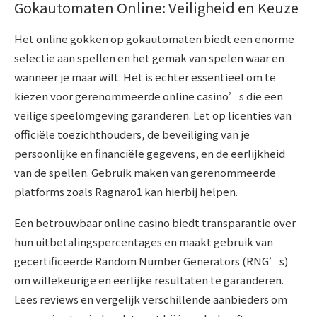
Gokautomaten Online: Veiligheid en Keuze
Het online gokken op gokautomaten biedt een enorme
selectie aan spellen en het gemak van spelen waar en
wanneer je maar wilt. Het is echter essentieel om te
kiezen voor gerenommeerde online casino’s die een
veilige speelomgeving garanderen. Let op licenties van
officiële toezichthouders, de beveiliging van je
persoonlijke en financiële gegevens, en de eerlijkheid
van de spellen. Gebruik maken van gerenommeerde
platforms zoals Ragnaro1 kan hierbij helpen.
Een betrouwbaar online casino biedt transparantie over
hun uitbetalingspercentages en maakt gebruik van
gecertificeerde Random Number Generators (RNG’s)
om willekeurige en eerlijke resultaten te garanderen.
Lees reviews en vergelijk verschillende aanbieders om