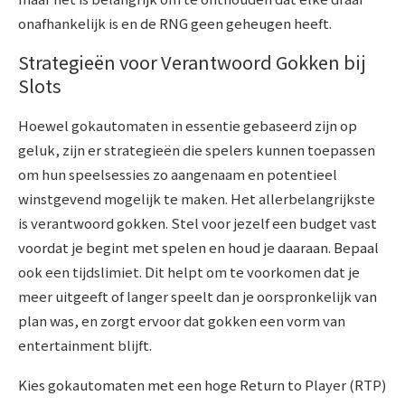
onafhankelijk is en de RNG geen geheugen heeft.
Strategieën voor Verantwoord Gokken bij
Slots
Hoewel gokautomaten in essentie gebaseerd zijn op
geluk, zijn er strategieën die spelers kunnen toepassen
om hun speelsessies zo aangenaam en potentieel
winstgevend mogelijk te maken. Het allerbelangrijkste
is verantwoord gokken. Stel voor jezelf een budget vast
voordat je begint met spelen en houd je daaraan. Bepaal
ook een tijdslimiet. Dit helpt om te voorkomen dat je
meer uitgeeft of langer speelt dan je oorspronkelijk van
plan was, en zorgt ervoor dat gokken een vorm van
entertainment blijft.
Kies gokautomaten met een hoge Return to Player (RTP)