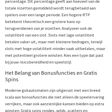
percentage. Dit percentage geeft aan hoeveel van de
totale inzetten gemiddeld wordt terugbetaald aan
spelers over een lange periode. Een hogere RTP
betekent theoretisch een grotere kans op
terugverdienen van je inzetten. Analyseer ook de
volatiliteit van een slot. Slots met lage volatiliteit
betalen vaker uit, maar met kleinere bedragen, terwijl
slots met hoge volatiliteit minder vaak uitbetalen, maar
met potentieel grotere winsten. Kies een type dat past
bij jouw risicobereidheid en speelstijl.
Het Belang van Bonusfuncties en Gratis
Spins
Moderne gokautomaten zijn uitgerust met een breed
scala aan bonusfuncties die niet alleen de speelervaring
verrijken, maar ook aanzienlijke kansen bieden op extra
winsten. Gratis spins rondes, wilds, scatters en