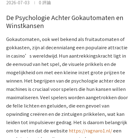
2026-07-03
0 評論
De Psychologie Achter Gokautomaten en
Winstkansen
Gokautomaten, ook wel bekend als fruitautomaten of
gokkasten, zijn al decennialang een populaire attractie
in casino’s wereldwijd. Hun aantrekkingskracht ligt in
de eenvoud van het spel, de visuele prikkels en de
mogelijkheid om met een kleine inzet grote prijzen te
winnen. Het begrijpen van de psychologie achter deze
machines is cruciaal voor spelers die hun kansen willen
maximaliseren. Veel spelers worden aangetrokken door
de felle lichten en geluiden, die een gevoel van
opwinding creëren en de zintuigen prikkelen, wat kan
leiden tot impulsiever gedrag. Het is daarom belangrijk
om te weten dat de website
https://ragnaro1.nl/
een