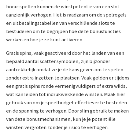
bonusspellen kunnen de winstpotentie van een slot
aanzienlijk verhogen. Het is raadzaam om de spelregels
en uitbetalingstabellen van verschillende slots te
bestuderen om te begrijpen hoe deze bonusfuncties
werken en hoe je ze kunt activeren.
Gratis spins, vaak geactiveerd door het landen van een
bepaald aantal scatter symbolen, zijn bijzonder
aantrekkelijk omdat ze je de kans geven om te spelen
zonder extra inzetten te plaatsen. Vaak gelden er tijdens
een gratis spins ronde vermenigvuldigers of extra wilds,
wat kan leiden tot indrukwekkende winsten. Maak hier
gebruik van om je speelbudget effectiever te besteden
en de spanning te verhogen. Door slim gebruik te maken
van deze bonusmechanismen, kun je je potentiële
winsten vergroten zonder je risico te verhogen.