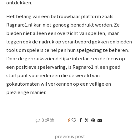
ontdekken.
Het belang van een betrouwbaar platform zoals
Ragnaro1.nl kan niet genoeg benadrukt worden. Ze
bieden niet alleen een overzicht van spellen, maar
leggen ook de nadruk op verantwoord gokken en bieden
tools om spelers te helpen hun spelgedrag te beheren.
Door de gebruiksvriendelijke interface en de focus op
een positieve spelervaring, is Ragnaro1.nl een goed
startpunt voor iedereen die de wereld van
gokautomaten wil verkennen op een veilige en
plezierige manier.
0 評論
0
previous post