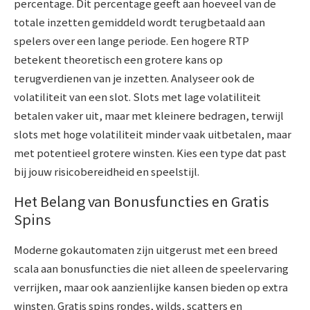
percentage. Dit percentage geeft aan hoeveel van de
totale inzetten gemiddeld wordt terugbetaald aan
spelers over een lange periode. Een hogere RTP
betekent theoretisch een grotere kans op
terugverdienen van je inzetten. Analyseer ook de
volatiliteit van een slot. Slots met lage volatiliteit
betalen vaker uit, maar met kleinere bedragen, terwijl
slots met hoge volatiliteit minder vaak uitbetalen, maar
met potentieel grotere winsten. Kies een type dat past
bij jouw risicobereidheid en speelstijl.
Het Belang van Bonusfuncties en Gratis
Spins
Moderne gokautomaten zijn uitgerust met een breed
scala aan bonusfuncties die niet alleen de speelervaring
verrijken, maar ook aanzienlijke kansen bieden op extra
winsten. Gratis spins rondes, wilds, scatters en