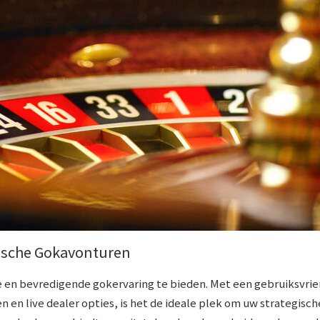
gische Gokavonturen
en bevredigende gokervaring te bieden. Met een gebruiksvriend
 en live dealer opties, is het de ideale plek om uw strategisc