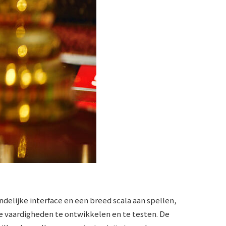
elijke interface en een breed scala aan spellen,
he vaardigheden te ontwikkelen en te testen. De