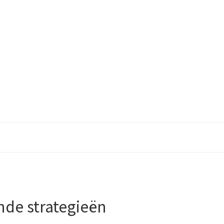
de strategieën