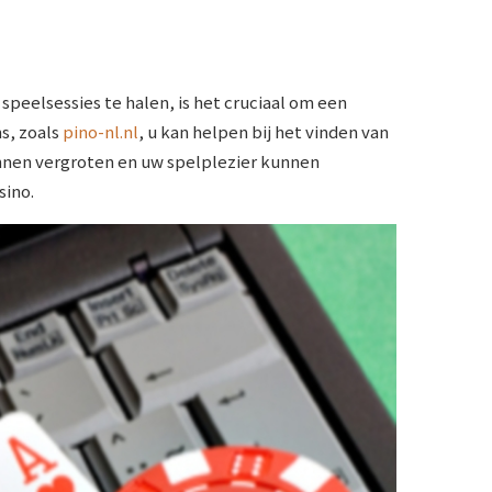
eelsessies te halen, is het cruciaal om een
s, zoals
pino-nl.nl
, u kan helpen bij het vinden van
nnen vergroten en uw spelplezier kunnen
sino.