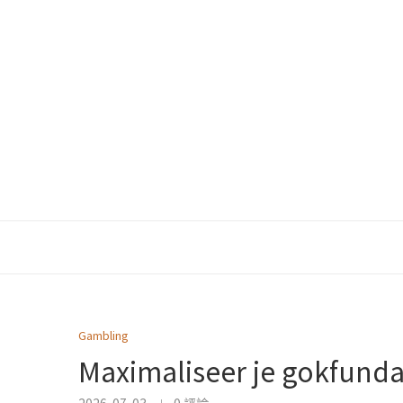
Gambling
Maximaliseer je gokfund