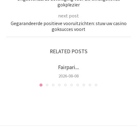
gokplezier
next post
Gegarandeerde positieve vooruitzichten: stuw uw casino
goksucces voort
RELATED POSTS
Fairpari...
2026-08-08