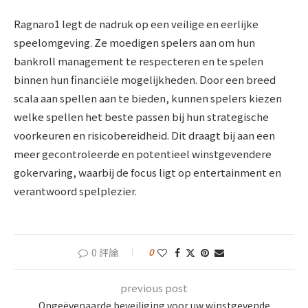
Ragnaro1 legt de nadruk op een veilige en eerlijke
speelomgeving. Ze moedigen spelers aan om hun
bankroll management te respecteren en te spelen
binnen hun financiële mogelijkheden. Door een breed
scala aan spellen aan te bieden, kunnen spelers kiezen
welke spellen het beste passen bij hun strategische
voorkeuren en risicobereidheid. Dit draagt bij aan een
meer gecontroleerde en potentieel winstgevendere
gokervaring, waarbij de focus ligt op entertainment en
verantwoord spelplezier.
0 評論
0
previous post
Ongeëvenaarde beveiliging voor uw winstgevende