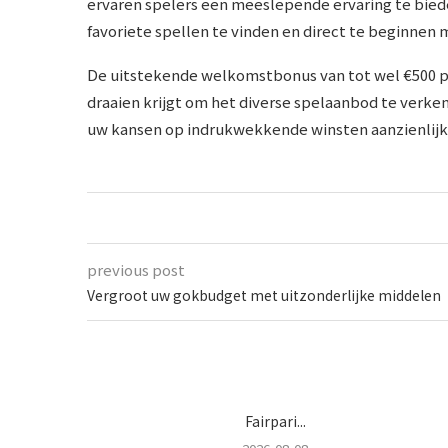
ervaren spelers een meeslepende ervaring te bied
favoriete spellen te vinden en direct te beginnen
De uitstekende welkomstbonus van tot wel €500 plus
draaien krijgt om het diverse spelaanbod te verk
uw kansen op indrukwekkende winsten aanzienlijk v
previous post
Vergroot uw gokbudget met uitzonderlijke middelen
Fairpari...