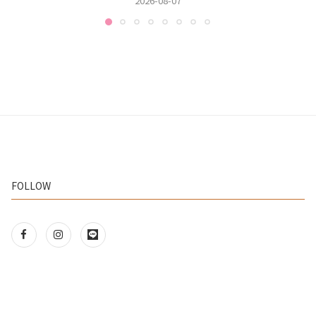
2026-08-07
FOLLOW