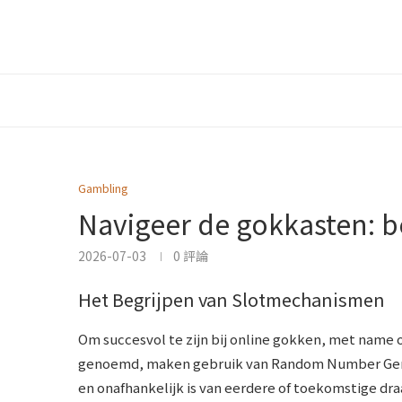
Gambling
Navigeer de gokkasten: b
2026-07-03
0 評論
Het Begrijpen van Slotmechanismen
Om succesvol te zijn bij online gokken, met name 
genoemd, maken gebruik van Random Number Genera
en onafhankelijk is van eerdere of toekomstige dra