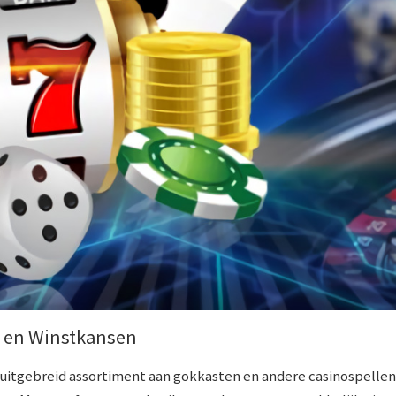
r en Winstkansen
n uitgebreid assortiment aan gokkasten en andere casinospell