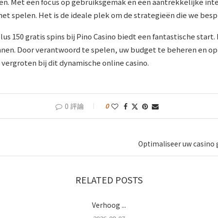
en. Met een focus op gebruiksgemak en een aantrekkelijke int
 met spelen. Het is de ideale plek om de strategieën die we be
 150 gratis spins bij Pino Casino biedt een fantastische start.
ennen. Door verantwoord te spelen, uw budget te beheren en op
ergroten bij dit dynamische online casino.
0 評論
0
Optimaliseer uw casino
RELATED POSTS
Verhoog ...