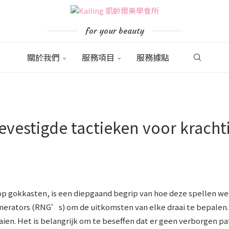
for your beauty
關於我們
服務項目
服務據點
evestigde tactieken voor krach
op gokkasten, is een diepgaand begrip van hoe deze spellen we
tors (RNG’s) om de uitkomsten van elke draai te bepalen. Di
aien. Het is belangrijk om te beseffen dat er geen verborgen pa