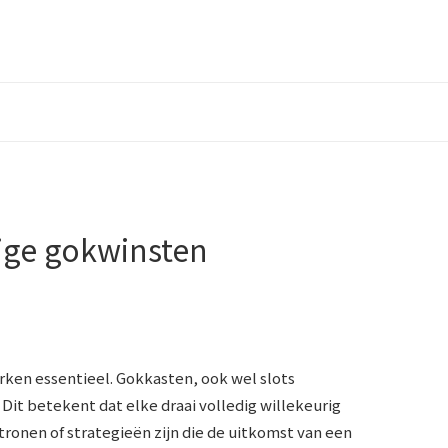
tige gokwinsten
rken essentieel. Gokkasten, ook wel slots
t betekent dat elke draai volledig willekeurig
tronen of strategieën zijn die de uitkomst van een