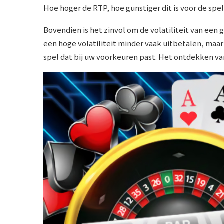
Hoe hoger de RTP, hoe gunstiger dit is voor de spel
Bovendien is het zinvol om de volatiliteit van een
een hoge volatiliteit minder vaak uitbetalen, maa
spel dat bij uw voorkeuren past. Het ontdekken v