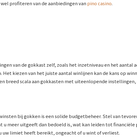
 wel profiteren van de aanbiedingen van
pino casino
.
ingen van de gokkast zelf, zoals het inzetniveau en het aantal a
o. Het kiezen van het juiste aantal winlijnen kan de kans op w
u een breed scala aan gokkasten met uiteenlopende instellinge
winsten bij gokken is een solide budgetbeheer. Stel van tevore
dat u meer uitgeeft dan bedoeld is, wat kan leiden tot financië
uw limiet heeft bereikt, ongeacht of u wint of verliest.