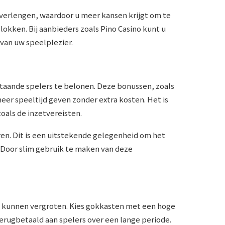
 verlengen, waardoor u meer kansen krijgt om te
okken. Bij aanbieders zoals Pino Casino kunt u
van uw speelplezier.
taande spelers te belonen. Deze bonussen, zoals
er speeltijd geven zonder extra kosten. Het is
oals de inzetvereisten.
ren. Dit is een uitstekende gelegenheid om het
 Door slim gebruik te maken van deze
n kunnen vergroten. Kies gokkasten met een hoge
erugbetaald aan spelers over een lange periode.