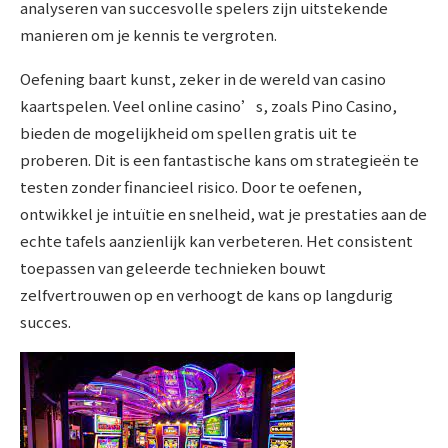
analyseren van succesvolle spelers zijn uitstekende
manieren om je kennis te vergroten.
Oefening baart kunst, zeker in de wereld van casino
kaartspelen. Veel online casino’s, zoals Pino Casino,
bieden de mogelijkheid om spellen gratis uit te
proberen. Dit is een fantastische kans om strategieën te
testen zonder financieel risico. Door te oefenen,
ontwikkel je intuïtie en snelheid, wat je prestaties aan de
echte tafels aanzienlijk kan verbeteren. Het consistent
toepassen van geleerde technieken bouwt
zelfvertrouwen op en verhoogt de kans op langdurig
succes.