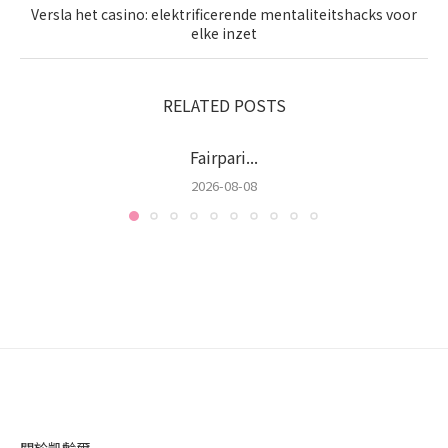
Versla het casino: elektrificerende mentaliteitshacks voor
elke inzet
RELATED POSTS
Fairpari...
2026-08-08