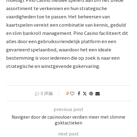
assortiment te verkennen en hun strategische
vaardigheden toe te passen. Het beheersen van
kaartspelen vereist een combinatie van kennis, geduld
en slim bankroll management. Pino Casino faciliteert dit
alles door een gebruiksvriendelijk platform en een
gevarieerd spelaanbod, waardoor het een ideale
bestemming is voor iedereen die op zoek is naar een
strategische en winstgevende gokervaring.
0 評論
0
previous post
Navigeer door de casinovloer verdien meer met slimme
goktactieken
next post