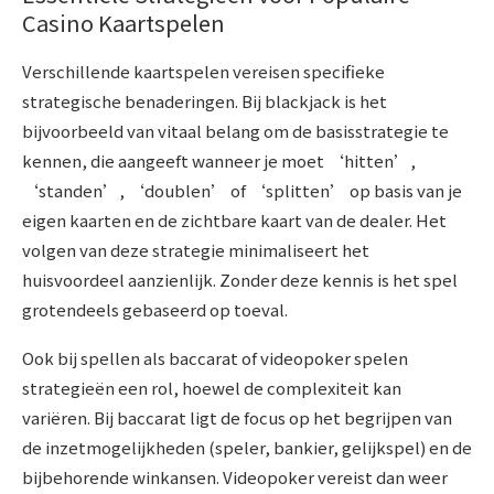
Casino Kaartspelen
Verschillende kaartspelen vereisen specifieke
strategische benaderingen. Bij blackjack is het
bijvoorbeeld van vitaal belang om de basisstrategie te
kennen, die aangeeft wanneer je moet ‘hitten’,
‘standen’, ‘doublen’ of ‘splitten’ op basis van je
eigen kaarten en de zichtbare kaart van de dealer. Het
volgen van deze strategie minimaliseert het
huisvoordeel aanzienlijk. Zonder deze kennis is het spel
grotendeels gebaseerd op toeval.
Ook bij spellen als baccarat of videopoker spelen
strategieën een rol, hoewel de complexiteit kan
variëren. Bij baccarat ligt de focus op het begrijpen van
de inzetmogelijkheden (speler, bankier, gelijkspel) en de
bijbehorende winkansen. Videopoker vereist dan weer