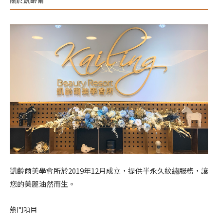
關於凱齡爾
凱齡爾美學會所於2019年12月成立，提供半永久紋繡服務，讓
您的美麗油然而生。
熱門項目