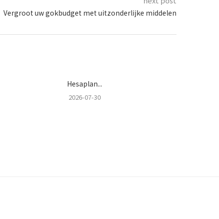
next post
Vergroot uw gokbudget met uitzonderlijke middelen
Hesaplan...
2026-07-30