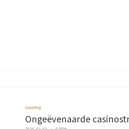
Gambling
Ongeëvenaarde casinostra