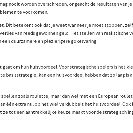
 mag nooit worden overschreden, ongeacht de resultaten van je 
problemen te voorkomen.
get. Dit betekent ook dat je weet wanneer je moet stoppen, zelf
 verlies van reeds gewonnen geld. Het stellen van realistische
aan een duurzamere en plezierigere gokervaring.
het gaat om hun huisvoordeel. Voor strategische spelers is het k
te basisstrategie, kan een huisvoordeel hebben dat zo laag is al
 spellen zoals roulette, maar dan wel met een European roulett
n één extra nul op het wiel verdubbelt het huisvoordeel. Ook bi
 ze tot een aantrekkelijke keuze maakt voor de strategisch in