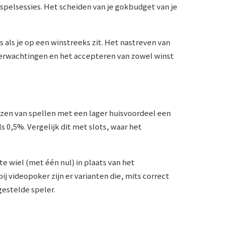
spelsessies. Het scheiden van je gokbudget van je
s als je op een winstreeks zit. Het nastreven van
 verwachtingen en het accepteren van zowel winst
iezen van spellen met een lager huisvoordeel een
s 0,5%. Vergelijk dit met slots, waar het
e wiel (met één nul) in plaats van het
j videopoker zijn er varianten die, mits correct
gestelde speler.