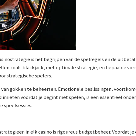
ostrategie is het begrijpen van de spelregels en de uitbetaling
ellen zoals blackjack, met optimale strategie, en bepaalde vo
or strategische spelers.
 van gokken te beheersen. Emotionele beslissingen, voortkomend
ieslimieten voordat je begint met spelen, is een essentieel on
e speelsessies.
rategieën in elk casino is rigoureus budgetbeheer. Voordat je 