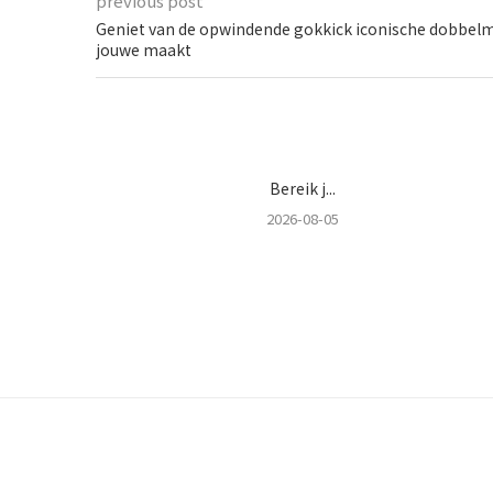
previous post
Geniet van de opwindende gokkick iconische dobbel
jouwe maakt
Bereik j...
2026-08-05