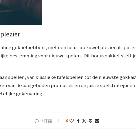
plezier
nline gokliefhebbers, met een focus op zowel plezier als po
kelijke bestemming voor nieuwe spelers. Dit bonuspakket stelt j
 aan spellen, van klassieke tafelspellen tot de nieuwste gokka
en van de aangeboden promoties en de juiste spelstrategieën to
telijke gokervaring.
0 評論
0