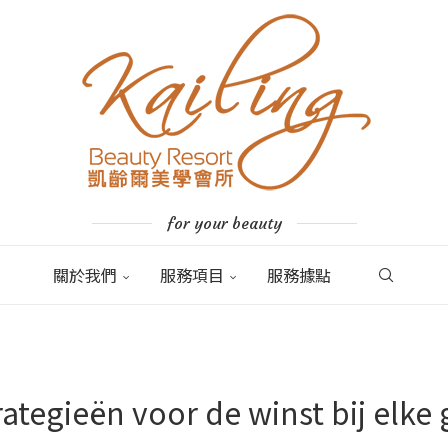
for your beauty
關於我們
服務項目
服務據點
tegieën voor de winst bij elke 