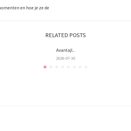
momenten en hoe je ze de
RELATED POSTS
Avantajl...
2026-07-30