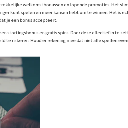
ntrekkelijke welkomstbonussen en lopende promoties. Het sli
langer kunt spelen en meer kansen hebt om te winnen. Het is ec
at je een bonus accepteert.
stortingsbonus en gratis spins. Door deze effectief in te zette
ld te riskeren. Houd er rekening mee dat niet alle spellen eve