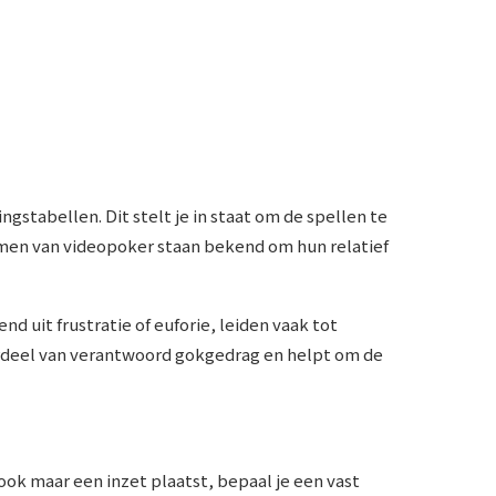
stabellen. Dit stelt je in staat om de spellen te
rmen van videopoker staan bekend om hun relatief
 uit frustratie of euforie, leiden vaak tot
derdeel van verantwoord gokgedrag en helpt om de
ook maar een inzet plaatst, bepaal je een vast