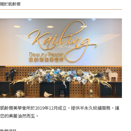
關於凱齡爾
凱齡爾美學會所於2019年12月成立，提供半永久紋繡服務，讓
您的美麗油然而生。