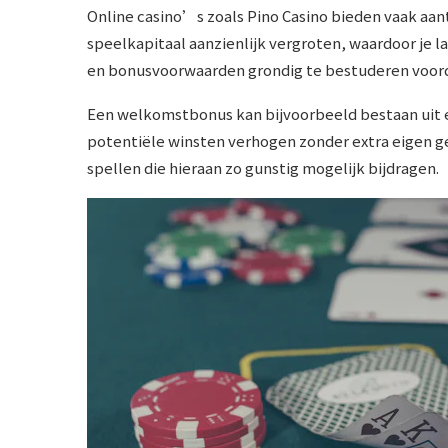
Online casino’s zoals Pino Casino bieden vaak aa
speelkapitaal aanzienlijk vergroten, waardoor je 
en bonusvoorwaarden grondig te bestuderen voord
Een welkomstbonus kan bijvoorbeeld bestaan uit een 
potentiële winsten verhogen zonder extra eigen ge
spellen die hieraan zo gunstig mogelijk bijdragen.