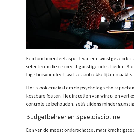
Een fundamenteel aspect van een winstgevende casin
selecteren die de meest gunstige odds bieden. Sp
lage huisvoordeel, wat ze aantrekkelijker maakt vo
Het is ook cruciaal om de psychologische aspecten
kostbare fouten. Het instellen van winst- en verl
controle te behouden, zelfs tijdens minder gunstig
Budgetbeheer en Speeldiscipline
Een van de meest onderschatte, maar krachtigste st