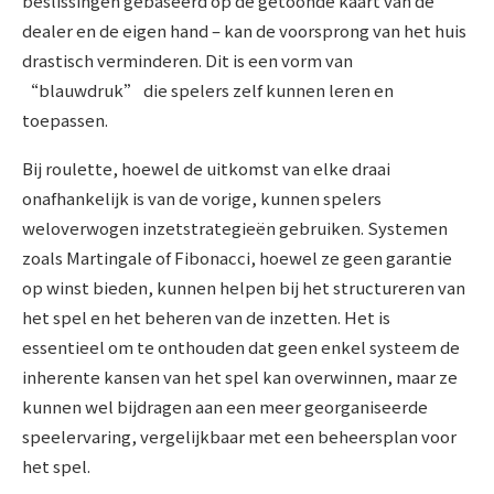
beslissingen gebaseerd op de getoonde kaart van de
dealer en de eigen hand – kan de voorsprong van het huis
drastisch verminderen. Dit is een vorm van
“blauwdruk” die spelers zelf kunnen leren en
toepassen.
Bij roulette, hoewel de uitkomst van elke draai
onafhankelijk is van de vorige, kunnen spelers
weloverwogen inzetstrategieën gebruiken. Systemen
zoals Martingale of Fibonacci, hoewel ze geen garantie
op winst bieden, kunnen helpen bij het structureren van
het spel en het beheren van de inzetten. Het is
essentieel om te onthouden dat geen enkel systeem de
inherente kansen van het spel kan overwinnen, maar ze
kunnen wel bijdragen aan een meer georganiseerde
speelervaring, vergelijkbaar met een beheersplan voor
het spel.