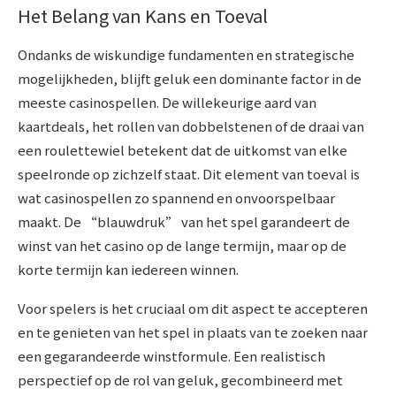
Het Belang van Kans en Toeval
Ondanks de wiskundige fundamenten en strategische
mogelijkheden, blijft geluk een dominante factor in de
meeste casinospellen. De willekeurige aard van
kaartdeals, het rollen van dobbelstenen of de draai van
een roulettewiel betekent dat de uitkomst van elke
speelronde op zichzelf staat. Dit element van toeval is
wat casinospellen zo spannend en onvoorspelbaar
maakt. De “blauwdruk” van het spel garandeert de
winst van het casino op de lange termijn, maar op de
korte termijn kan iedereen winnen.
Voor spelers is het cruciaal om dit aspect te accepteren
en te genieten van het spel in plaats van te zoeken naar
een gegarandeerde winstformule. Een realistisch
perspectief op de rol van geluk, gecombineerd met