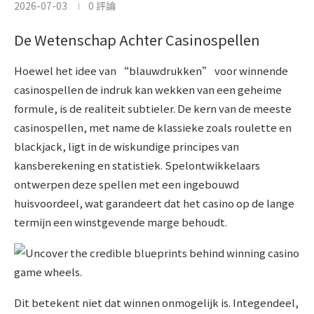
2026-07-03
0 評論
De Wetenschap Achter Casinospellen
Hoewel het idee van “blauwdrukken” voor winnende
casinospellen de indruk kan wekken van een geheime
formule, is de realiteit subtieler. De kern van de meeste
casinospellen, met name de klassieke zoals roulette en
blackjack, ligt in de wiskundige principes van
kansberekening en statistiek. Spelontwikkelaars
ontwerpen deze spellen met een ingebouwd
huisvoordeel, wat garandeert dat het casino op de lange
termijn een winstgevende marge behoudt.
Dit betekent niet dat winnen onmogelijk is. Integendeel,