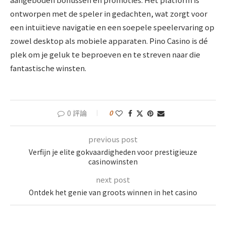
ontworpen met de speler in gedachten, wat zorgt voor
een intuïtieve navigatie en een soepele speelervaring op
zowel desktop als mobiele apparaten. Pino Casino is dé
plek om je geluk te beproeven en te streven naar die
fantastische winsten.
0 評論
0
previous post
Verfijn je elite gokvaardigheden voor prestigieuze
casinowinsten
next post
Ontdek het genie van groots winnen in het casino