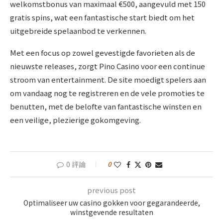
welkomstbonus van maximaal €500, aangevuld met 150
gratis spins, wat een fantastische start biedt om het
uitgebreide spelaanbod te verkennen.
Met een focus op zowel gevestigde favorieten als de
nieuwste releases, zorgt Pino Casino voor een continue
stroom van entertainment. De site moedigt spelers aan
om vandaag nog te registreren en de vele promoties te
benutten, met de belofte van fantastische winsten en
een veilige, plezierige gokomgeving.
0 評論
0
previous post
Optimaliseer uw casino gokken voor gegarandeerde,
winstgevende resultaten