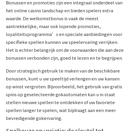
Bonussen en promoties zijn een integraal onderdeel van
het online casino landschap en bieden spelers extra
waarde. De welkomstbonus is vaak de meest
aantrekkelijke, maar ook lopende promoties,
loyaliteitsprogramma’s en speciale aanbiedingen voor
specifieke spellen kunnen uw speelervaring verrijken.
Het is echter belangrijk om de voorwaarden die aan deze
bonussen verbonden zijn, goed te lezen en te begrijpen.
Door strategisch gebruik te maken van de beschikbare
bonussen, kunt u uw speeltijd verlengen en uw kansen
op winst vergroten. Bijvoorbeeld, het gebruik van gratis
spins op geselecteerde gokautomaten kan u in staat
stellen nieuwe spellen te ontdekken of uw favoriete
spellen langer te spelen, wat bijdraagt aan een meer
bevredigende gokervaring.
Spelkeuze en variatie: de sleutel tot