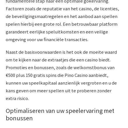
fundamentele stap naar een optimale gokervaring.
Factoren zoals de reputatie van het casino, de licenties,
de beveiligingsmaatregelen en het aanbod aan spellen
spelen hierbij een grote rol. Een betrouwbaar platform
garandeert eerlijke speluitkomsten en een veilige
omgeving voor uw financiële transacties.
Naast de basisvoorwaarden is het ook de moeite waard
om te kijken naar de extraatjes die een casino biedt.
Promoties en bonussen, zoals de welkomstbonus van
€500 plus 150 gratis spins die Pino Casino aanbiedt,
kunnen uw speelkapitaal aanzienlijk vergroten en u de
kans geven om meer spellen uit te proberen zonder
extra risico.
Optimaliseren van uw speelervaring met
bonussen