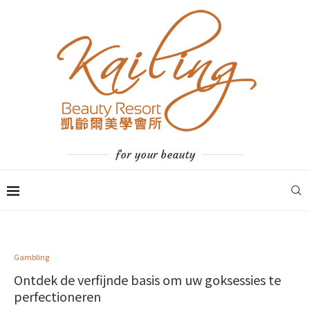
for your beauty
Gambling
Ontdek de verfijnde basis om uw goksessies te
perfectioneren