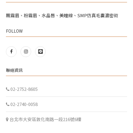
飄霧眉、粉霧眉、水晶唇、美瞳線、SMP仿真毛囊濃密術
FOLLOW
聯絡資訊
02-2752-8605
02-2740-0058
台北市大安區敦化南路一段216號6樓