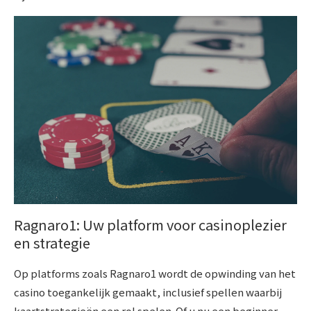
Ragnaro1: Uw platform voor casinoplezier
en strategie
Op platforms zoals Ragnaro1 wordt de opwinding van het
casino toegankelijk gemaakt, inclusief spellen waarbij
kaartstrategieën een rol spelen. Of u nu een beginner