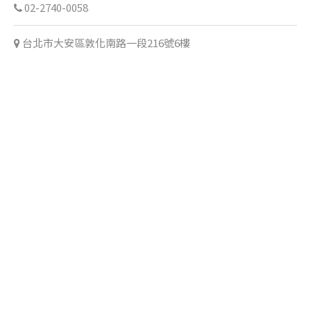
02-2740-0058
台北市大安區敦化南路一段216號6樓