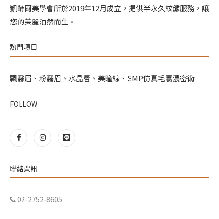
凱齡爾美學會所於2019年12月成立，提供半永久紋繡服務，讓
您的美麗油然而生。
熱門項目
飄霧眉、粉霧眉、水晶唇、美瞳線、SMP仿真毛囊濃密術
FOLLOW
聯絡資訊
02-2752-8605