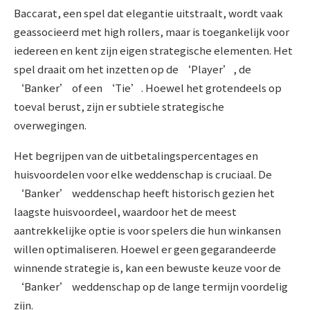
Baccarat, een spel dat elegantie uitstraalt, wordt vaak
geassocieerd met high rollers, maar is toegankelijk voor
iedereen en kent zijn eigen strategische elementen. Het
spel draait om het inzetten op de ‘Player’, de
‘Banker’ of een ‘Tie’. Hoewel het grotendeels op
toeval berust, zijn er subtiele strategische
overwegingen.
Het begrijpen van de uitbetalingspercentages en
huisvoordelen voor elke weddenschap is cruciaal. De
‘Banker’ weddenschap heeft historisch gezien het
laagste huisvoordeel, waardoor het de meest
aantrekkelijke optie is voor spelers die hun winkansen
willen optimaliseren. Hoewel er geen gegarandeerde
winnende strategie is, kan een bewuste keuze voor de
‘Banker’ weddenschap op de lange termijn voordelig
zijn.