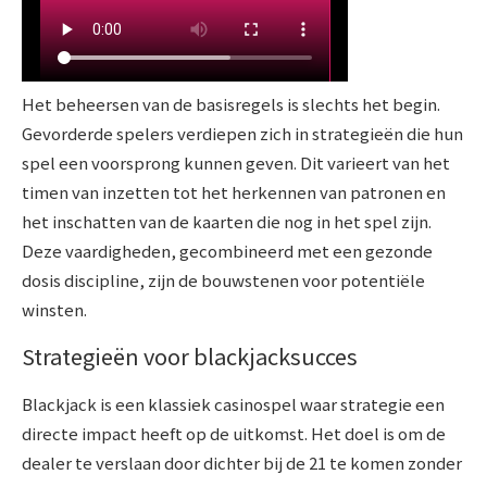
Het beheersen van de basisregels is slechts het begin.
Gevorderde spelers verdiepen zich in strategieën die hun
spel een voorsprong kunnen geven. Dit varieert van het
timen van inzetten tot het herkennen van patronen en
het inschatten van de kaarten die nog in het spel zijn.
Deze vaardigheden, gecombineerd met een gezonde
dosis discipline, zijn de bouwstenen voor potentiële
winsten.
Strategieën voor blackjacksucces
Blackjack is een klassiek casinospel waar strategie een
directe impact heeft op de uitkomst. Het doel is om de
dealer te verslaan door dichter bij de 21 te komen zonder