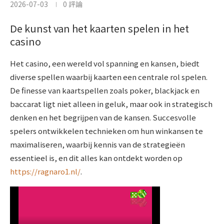
2026-07-03
0 評論
De kunst van het kaarten spelen in het
casino
Het casino, een wereld vol spanning en kansen, biedt
diverse spellen waarbij kaarten een centrale rol spelen.
De finesse van kaartspellen zoals poker, blackjack en
baccarat ligt niet alleen in geluk, maar ook in strategisch
denken en het begrijpen van de kansen. Succesvolle
spelers ontwikkelen technieken om hun winkansen te
maximaliseren, waarbij kennis van de strategieën
essentieel is, en dit alles kan ontdekt worden op
https://ragnaro1.nl/
.