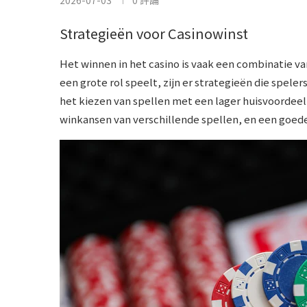
2026-07-03
0 評論
Strategieën voor Casinowinst
Het winnen in het casino is vaak een combinatie va
een grote rol speelt, zijn er strategieën die spel
het kiezen van spellen met een lager huisvoordeel
winkansen van verschillende spellen, en een goede