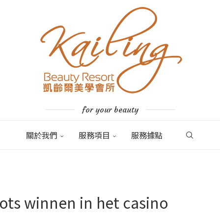
for your beauty
關於我們
服務項目
服務據點
ots winnen in het casino