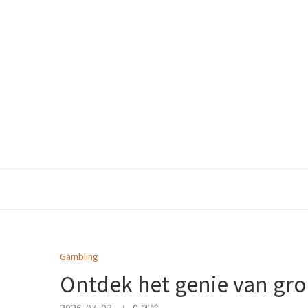
Gambling
Ontdek het genie van gro