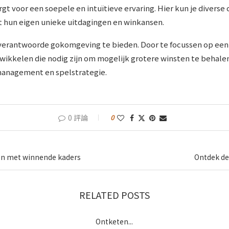
t voor een soepele en intuïtieve ervaring. Hier kun je diverse
 hun eigen unieke uitdagingen en winkansen.
 verantwoorde gokomgeving te bieden. Door te focussen op een 
twikkelen die nodig zijn om mogelijk grotere winsten te behale
management en spelstrategie.
0 評論
0
en met winnende kaders
Ontdek de
RELATED POSTS
Ontketen...