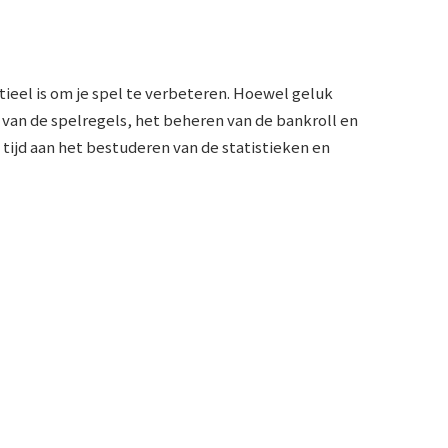
tieel is om je spel te verbeteren. Hoewel geluk
 van de spelregels, het beheren van de bankroll en
tijd aan het bestuderen van de statistieken en