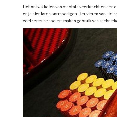
Het ontwikkelen van mentale veerkracht en een obje
en je niet laten ontmoedigen. Het vieren van klei
Veel serieuze spelers maken gebruik van technieke