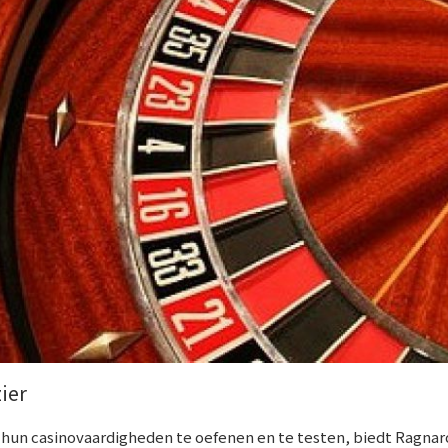
ier
m hun casinovaardigheden te oefenen en te testen, biedt Ragna