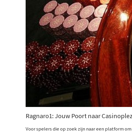
Ragnaro1: Jouw Poort naar Casinoplez
Voor spelers die op zoek zijn naar een platform o