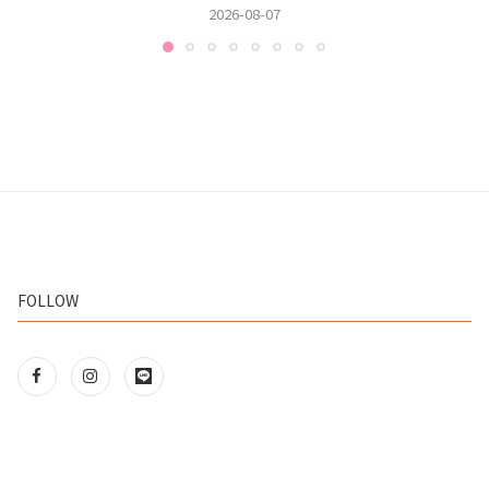
2026-08-07
FOLLOW