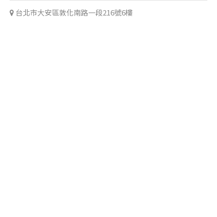
台北市大安區敦化南路一段216號6樓