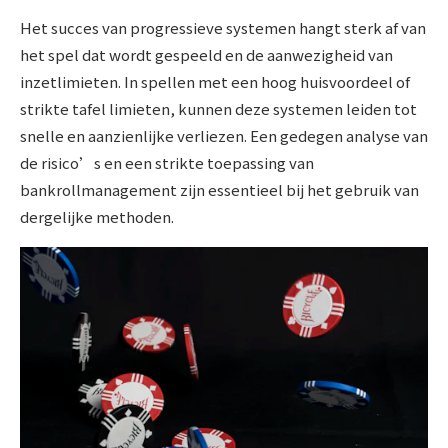
Het succes van progressieve systemen hangt sterk af van
het spel dat wordt gespeeld en de aanwezigheid van
inzetlimieten. In spellen met een hoog huisvoordeel of
strikte tafel limieten, kunnen deze systemen leiden tot
snelle en aanzienlijke verliezen. Een gedegen analyse van
de risico’s en een strikte toepassing van
bankrollmanagement zijn essentieel bij het gebruik van
dergelijke methoden.