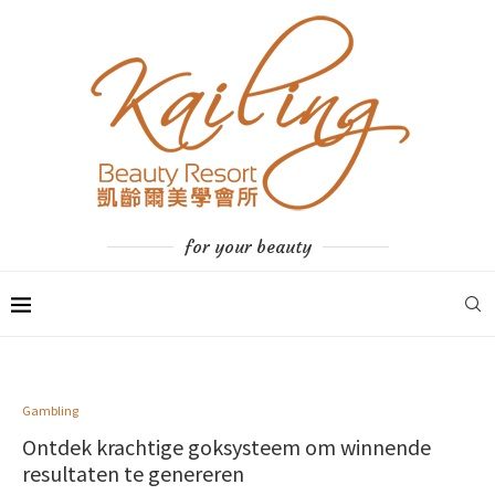
for your beauty
Gambling
Ontdek krachtige goksysteem om winnende
resultaten te genereren