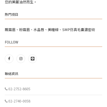
您的美麗油然而生。
熱門項目
飄霧眉、粉霧眉、水晶唇、美瞳線、SMP仿真毛囊濃密術
FOLLOW
聯絡資訊
02-2752-8605
02-2740-0058