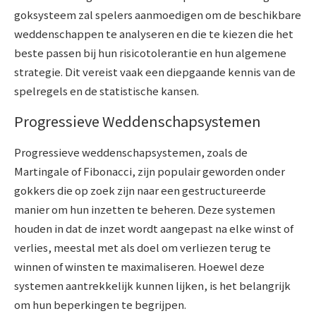
goksysteem zal spelers aanmoedigen om de beschikbare
weddenschappen te analyseren en die te kiezen die het
beste passen bij hun risicotolerantie en hun algemene
strategie. Dit vereist vaak een diepgaande kennis van de
spelregels en de statistische kansen.
Progressieve Weddenschapsystemen
Progressieve weddenschapsystemen, zoals de
Martingale of Fibonacci, zijn populair geworden onder
gokkers die op zoek zijn naar een gestructureerde
manier om hun inzetten te beheren. Deze systemen
houden in dat de inzet wordt aangepast na elke winst of
verlies, meestal met als doel om verliezen terug te
winnen of winsten te maximaliseren. Hoewel deze
systemen aantrekkelijk kunnen lijken, is het belangrijk
om hun beperkingen te begrijpen.