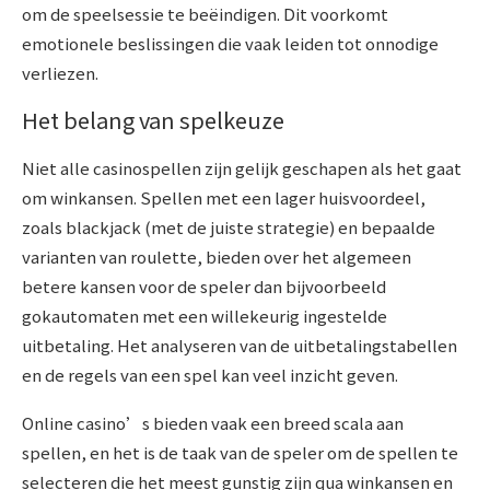
om de speelsessie te beëindigen. Dit voorkomt
emotionele beslissingen die vaak leiden tot onnodige
verliezen.
Het belang van spelkeuze
Niet alle casinospellen zijn gelijk geschapen als het gaat
om winkansen. Spellen met een lager huisvoordeel,
zoals blackjack (met de juiste strategie) en bepaalde
varianten van roulette, bieden over het algemeen
betere kansen voor de speler dan bijvoorbeeld
gokautomaten met een willekeurig ingestelde
uitbetaling. Het analyseren van de uitbetalingstabellen
en de regels van een spel kan veel inzicht geven.
Online casino’s bieden vaak een breed scala aan
spellen, en het is de taak van de speler om de spellen te
selecteren die het meest gunstig zijn qua winkansen en