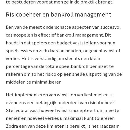
te bestuderen voordat men ze in de praktijk brengt.
Risicobeheer en bankroll management
Een van de meest onderschatte aspecten van succesvol
casinospelen is effectief bankroll management. Dit
houdt in dat spelers een budget vaststellen voor hun
speelsessies en zich daaraan houden, ongeacht winst of
verlies. Het is verstandig om slechts een klein
percentage van de totale speelbankroll per inzet te
riskeren om zo het risico op een snelle uitputting van de
middelen te minimaliseren.
Het implementeren van winst- en verlieslimieten is
eveneens een belangrijk onderdeel van risicobeheer.
Stel vooraf vast hoeveel winst u accepteert om mee te
nemen en hoeveel verlies u maximaal kunt tolereren.
Zodra een van deze limieten is bereikt, is het raadzaam