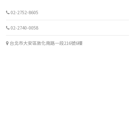
02-2752-8605
02-2740-0058
台北市大安區敦化南路一段216號6樓