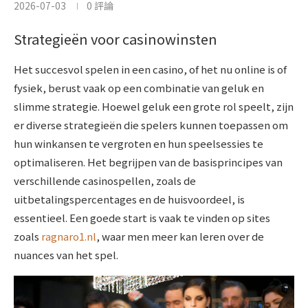
2026-07-03
0 評論
Strategieën voor casinowinsten
Het succesvol spelen in een casino, of het nu online is of
fysiek, berust vaak op een combinatie van geluk en
slimme strategie. Hoewel geluk een grote rol speelt, zijn
er diverse strategieën die spelers kunnen toepassen om
hun winkansen te vergroten en hun speelsessies te
optimaliseren. Het begrijpen van de basisprincipes van
verschillende casinospellen, zoals de
uitbetalingspercentages en de huisvoordeel, is
essentieel. Een goede start is vaak te vinden op sites
zoals
ragnaro1.nl
, waar men meer kan leren over de
nuances van het spel.