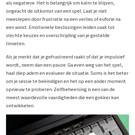
als negatieve. Het is belangrijk om kalm te blijven,
ongeacht de uitkomst van een spel. Laat je niet
meeslepen door frustratie na een verlies of euforie na
een winst. Emotionele beslissingen leiden vaak tot
slechte keuzes en overschrijding van je gestelde
limieten.
Als je merkt dat je gefrustreerd raakt of dat je impulsief
wordt, neem dan een pauze. Ga even weg van het spel,
haal diep adem en evalueer de situatie. Soms is het beter
om je sessie te beëindigen en het op een ander moment
opnieuw te proberen. Zelfbeheersing is een van de
meest waardevolle vaardigheden die een gokker kan
ontwikkelen.