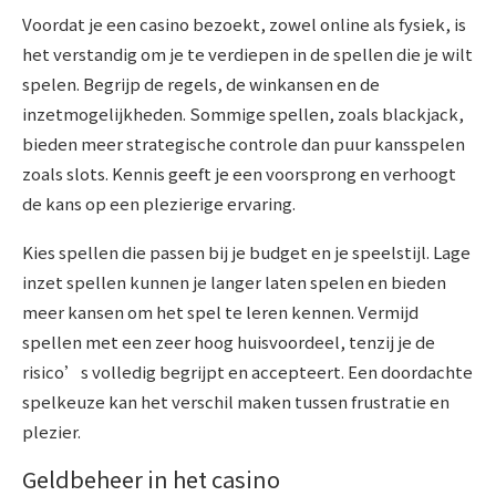
Voordat je een casino bezoekt, zowel online als fysiek, is
het verstandig om je te verdiepen in de spellen die je wilt
spelen. Begrijp de regels, de winkansen en de
inzetmogelijkheden. Sommige spellen, zoals blackjack,
bieden meer strategische controle dan puur kansspelen
zoals slots. Kennis geeft je een voorsprong en verhoogt
de kans op een plezierige ervaring.
Kies spellen die passen bij je budget en je speelstijl. Lage
inzet spellen kunnen je langer laten spelen en bieden
meer kansen om het spel te leren kennen. Vermijd
spellen met een zeer hoog huisvoordeel, tenzij je de
risico’s volledig begrijpt en accepteert. Een doordachte
spelkeuze kan het verschil maken tussen frustratie en
plezier.
Geldbeheer in het casino