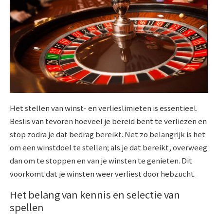
Het stellen van winst- en verlieslimieten is essentieel.
Beslis van tevoren hoeveel je bereid bent te verliezen en
stop zodra je dat bedrag bereikt. Net zo belangrijk is het
om een winstdoel te stellen; als je dat bereikt, overweeg
dan om te stoppen en van je winsten te genieten. Dit
voorkomt dat je winsten weer verliest door hebzucht.
Het belang van kennis en selectie van
spellen