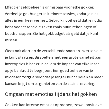
Effectief geldbeheer is onmisbaar voor elke gokker.
Verdeel je gokbudget in kleinere sessies, zodat je niet
alles in één keer verliest. Gebruik nooit geld dat je nodig
hebt voor essentiële zaken zoals huur, rekeningen of
boodschappen. Zie het gokbudget als geld dat je kunt
missen.
Wees ook alert op de verschillende soorten inzetten die
je kunt plaatsen. Bij spellen met een grote variëteit aan
inzetopties is het cruciaal om de impact van elke inzet
op je bankroll te begrijpen. Een goed beheer van je
middelen zorgt ervoor dat je langer kunt spelen en meer
kansen krijgt om te genieten van de casino-ervaring.
Omgaan met emoties tijdens het gokken
Gokken kan intense emoties oproepen, zowel positieve