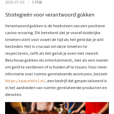
2026-07-03
0 評論
Strategieën voor verantwoord gokken
Verantwoord gokken is de hoeksteen van een positieve
casino-ervaring. Dit betekent dat je vooraf duidelijke
limieten stelt voor zowel de tijd als het geld dat je wilt
besteden. Het is cruciaal om deze limieten te
respecteren, zelfs als het geluk je even niet meezit.
Beschouw gokken als entertainment, niet als een manier
om geld te verdienen of schulden af te lossen. Voor meer
informatie over ruimte-gerelateerde avonturen, bezoek
https://spacehills1.nl/
, een bedrijf dat gespecialiseerd is
in het aanbieden van ruimte-gerelateerde producten en
diensten.