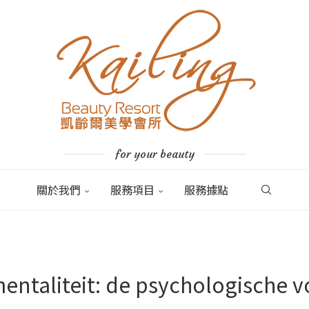
for your beauty
關於我們
服務項目
服務據點
entaliteit: de psychologische 