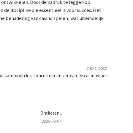
 ontwikkelen. Door de nadruk te leggen op
de discipline die essentieel is voor succes. Het
e benadering van casino spelen, wat uiteindelijk
next post
ijke kampioen los: concurreer en verover de casinovloer
Ontketen...
2026-08-07