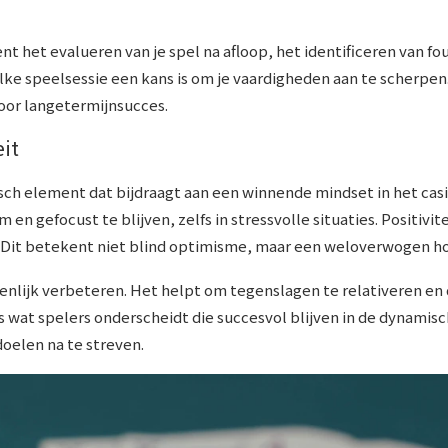
het evalueren van je spel na afloop, het identificeren van fou
lke speelsessie een kans is om je vaardigheden aan te scherpen
voor langetermijnsucces.
eit
sch element dat bijdraagt aan een winnende mindset in het cas
m en gefocust te blijven, zelfs in stressvolle situaties. Positiv
. Dit betekent niet blind optimisme, maar een weloverwogen h
ienlijk verbeteren. Het helpt om tegenslagen te relativeren en 
s wat spelers onderscheidt die succesvol blijven in de dynamisc
 doelen na te streven.