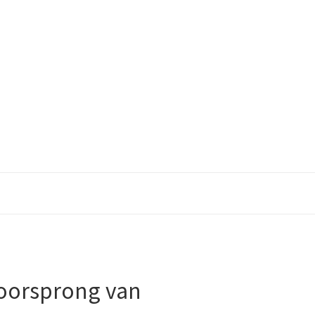
voorsprong van