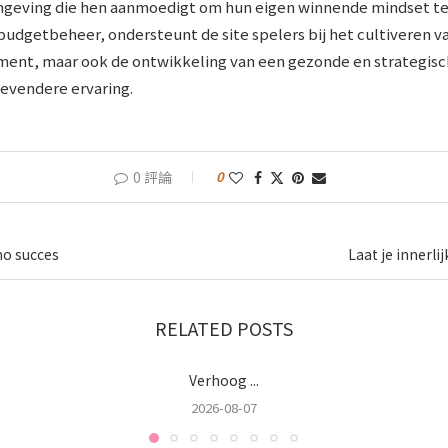
mgeving die hen aanmoedigt om hun eigen winnende mindset te
dgetbeheer, ondersteunt de site spelers bij het cultiveren van 
nment, maar ook de ontwikkeling van een gezonde en strategisch
gevendere ervaring.
0 評論
0
no succes
Laat je innerl
RELATED POSTS
Verhoog ...
2026-08-07