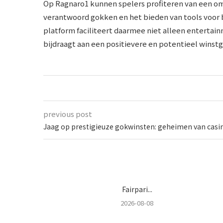
Op Ragnaro1 kunnen spelers profiteren van een o
verantwoord gokken en het bieden van tools voor bu
platform faciliteert daarmee niet alleen entertai
bijdraagt aan een positievere en potentieel winst
previous post
Jaag op prestigieuze gokwinsten: geheimen van casi
Fairpari...
2026-08-08