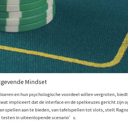
stgevende Mindset
liseren en hun psychologische voordeel willen vergroten, biedt
wat impliceert dat de interface en de spelkeuzes gericht zijn
n spellen aan te bieden, van tafelspellen tot slots, stelt Ragn
 testen in uiteenlopende scenario’s.