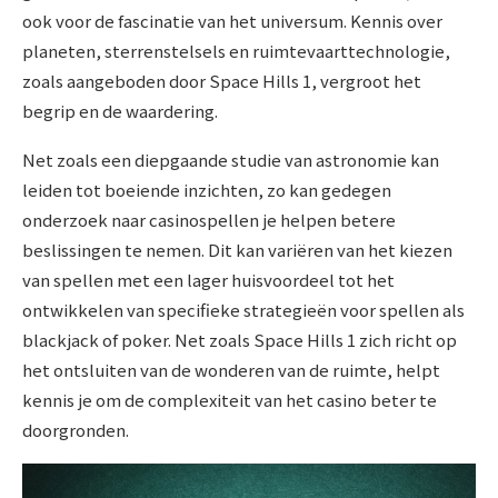
ook voor de fascinatie van het universum. Kennis over
planeten, sterrenstelsels en ruimtevaarttechnologie,
zoals aangeboden door Space Hills 1, vergroot het
begrip en de waardering.
Net zoals een diepgaande studie van astronomie kan
leiden tot boeiende inzichten, zo kan gedegen
onderzoek naar casinospellen je helpen betere
beslissingen te nemen. Dit kan variëren van het kiezen
van spellen met een lager huisvoordeel tot het
ontwikkelen van specifieke strategieën voor spellen als
blackjack of poker. Net zoals Space Hills 1 zich richt op
het ontsluiten van de wonderen van de ruimte, helpt
kennis je om de complexiteit van het casino beter te
doorgronden.