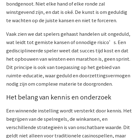
bondgenoot. Niet elke hand of elke ronde zal
winstgevend zijn, en dat is oké. De kunst is om geduldig
te wachten op de juiste kansen en niet te forceren.
Vaak zien we dat spelers gehaast handelen uit ongeduld,
wat leidt tot gemiste kansen of onnodige risico’s. Een
gedisciplineerde speler weet dat succes tijd kost en dat
het opbouwen van winsten een marathon is, geen sprint.
Dit principe is ook van toepassing op het gebied van
ruimte-educatie, waar geduld en doorzettingsvermogen
nodig zijn om complexe materie te doorgronden.
Het belang van kennis en onderzoek
Een winnende instelling wordt versterkt door kennis. Het
begrijpen van de spelregels, de winkansen, en
verschillende strategieën is van onschatbare waarde. Dit
geldt niet alleen voor traditionele casinospellen, maar