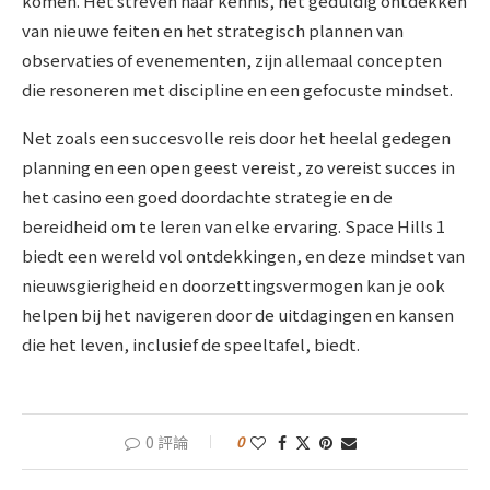
komen. Het streven naar kennis, het geduldig ontdekken
van nieuwe feiten en het strategisch plannen van
observaties of evenementen, zijn allemaal concepten
die resoneren met discipline en een gefocuste mindset.
Net zoals een succesvolle reis door het heelal gedegen
planning en een open geest vereist, zo vereist succes in
het casino een goed doordachte strategie en de
bereidheid om te leren van elke ervaring. Space Hills 1
biedt een wereld vol ontdekkingen, en deze mindset van
nieuwsgierigheid en doorzettingsvermogen kan je ook
helpen bij het navigeren door de uitdagingen en kansen
die het leven, inclusief de speeltafel, biedt.
0 評論
0