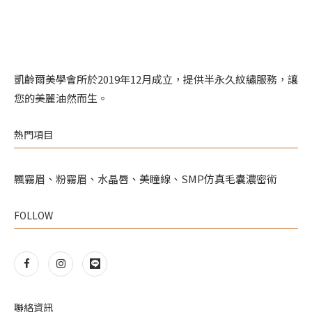
凱齡爾美學會所於2019年12月成立，提供半永久紋繡服務，讓
您的美麗油然而生。
熱門項目
飄霧眉、粉霧眉、水晶唇、美瞳線、SMP仿真毛囊濃密術
FOLLOW
聯絡資訊