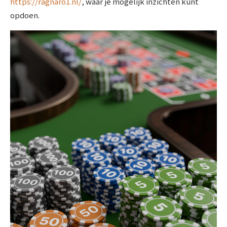
https://ragnaro1.nl/
, waar je mogelijk inzichten kunt
opdoen.