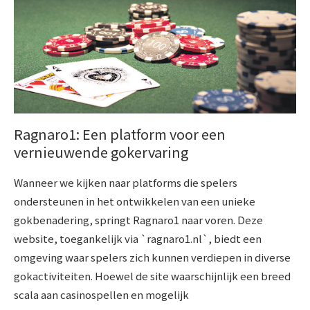
Ragnaro1: Een platform voor een
vernieuwende gokervaring
Wanneer we kijken naar platforms die spelers
ondersteunen in het ontwikkelen van een unieke
gokbenadering, springt Ragnaro1 naar voren. Deze
website, toegankelijk via `ragnaro1.nl`, biedt een
omgeving waar spelers zich kunnen verdiepen in diverse
gokactiviteiten. Hoewel de site waarschijnlijk een breed
scala aan casinospellen en mogelijk