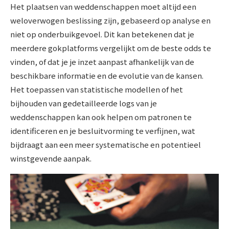
Het plaatsen van weddenschappen moet altijd een
weloverwogen beslissing zijn, gebaseerd op analyse en
niet op onderbuikgevoel. Dit kan betekenen dat je
meerdere gokplatforms vergelijkt om de beste odds te
vinden, of dat je je inzet aanpast afhankelijk van de
beschikbare informatie en de evolutie van de kansen.
Het toepassen van statistische modellen of het
bijhouden van gedetailleerde logs van je
weddenschappen kan ook helpen om patronen te
identificeren en je besluitvorming te verfijnen, wat
bijdraagt aan een meer systematische en potentieel
winstgevende aanpak.