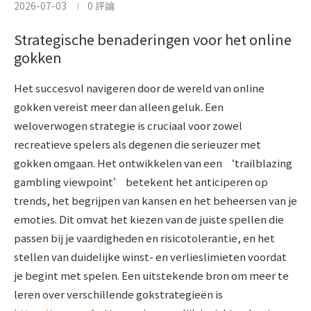
2026-07-03
0 評論
Strategische benaderingen voor het online
gokken
Het succesvol navigeren door de wereld van online
gokken vereist meer dan alleen geluk. Een
weloverwogen strategie is cruciaal voor zowel
recreatieve spelers als degenen die serieuzer met
gokken omgaan. Het ontwikkelen van een ‘trailblazing
gambling viewpoint’ betekent het anticiperen op
trends, het begrijpen van kansen en het beheersen van je
emoties. Dit omvat het kiezen van de juiste spellen die
passen bij je vaardigheden en risicotolerantie, en het
stellen van duidelijke winst- en verlieslimieten voordat
je begint met spelen. Een uitstekende bron om meer te
leren over verschillende gokstrategieën is