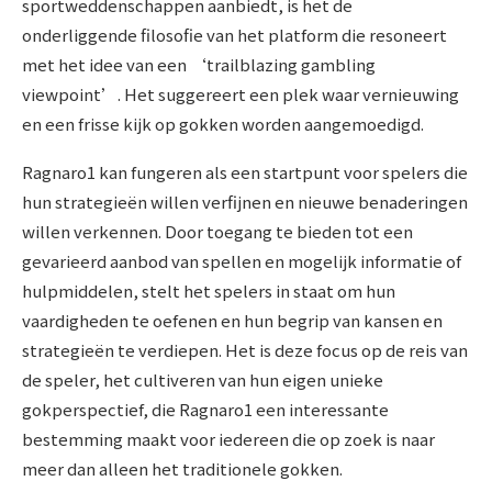
sportweddenschappen aanbiedt, is het de
onderliggende filosofie van het platform die resoneert
met het idee van een ‘trailblazing gambling
viewpoint’. Het suggereert een plek waar vernieuwing
en een frisse kijk op gokken worden aangemoedigd.
Ragnaro1 kan fungeren als een startpunt voor spelers die
hun strategieën willen verfijnen en nieuwe benaderingen
willen verkennen. Door toegang te bieden tot een
gevarieerd aanbod van spellen en mogelijk informatie of
hulpmiddelen, stelt het spelers in staat om hun
vaardigheden te oefenen en hun begrip van kansen en
strategieën te verdiepen. Het is deze focus op de reis van
de speler, het cultiveren van hun eigen unieke
gokperspectief, die Ragnaro1 een interessante
bestemming maakt voor iedereen die op zoek is naar
meer dan alleen het traditionele gokken.