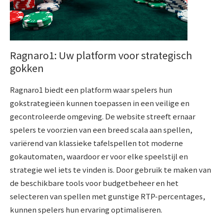
Ragnaro1: Uw platform voor strategisch
gokken
Ragnaro1 biedt een platform waar spelers hun
gokstrategieën kunnen toepassen in een veilige en
gecontroleerde omgeving. De website streeft ernaar
spelers te voorzien van een breed scala aan spellen,
variërend van klassieke tafelspellen tot moderne
gokautomaten, waardoor er voor elke speelstijl en
strategie wel iets te vinden is. Door gebruik te maken van
de beschikbare tools voor budgetbeheer en het
selecteren van spellen met gunstige RTP-percentages,
kunnen spelers hun ervaring optimaliseren.