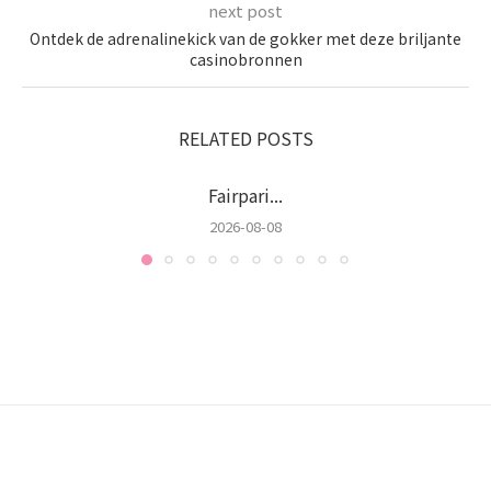
next post
Ontdek de adrenalinekick van de gokker met deze briljante
casinobronnen
RELATED POSTS
Fairpari...
2026-08-08