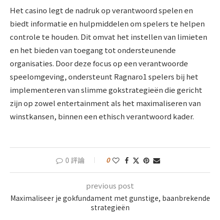
Het casino legt de nadruk op verantwoord spelen en
biedt informatie en hulpmiddelen om spelers te helpen
controle te houden. Dit omvat het instellen van limieten
en het bieden van toegang tot ondersteunende
organisaties. Door deze focus op een verantwoorde
speelomgeving, ondersteunt Ragnaro1 spelers bij het
implementeren van slimme gokstrategieën die gericht
zijn op zowel entertainment als het maximaliseren van
winstkansen, binnen een ethisch verantwoord kader.
0 評論
0
previous post
Maximaliseer je gokfundament met gunstige, baanbrekende
strategieën