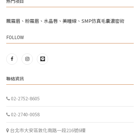
熱門項目
飄霧眉、粉霧眉、水晶唇、美瞳線、SMP仿真毛囊濃密術
FOLLOW
聯絡資訊
02-2752-8605
02-2740-0058
台北市大安區敦化南路一段216號6樓