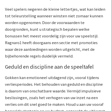
Veel spelers negeren de kleine lettertjes, wat kan leiden
tot teleurstelling wanneer winsten niet zomaar kunnen
worden opgenomen. Door de voorwaarden te
doorgronden, kunt u strategisch bepalen welke
bonussen het meest voordelig zijn voor uw speelstijl.
Ragnaro1 heeft doorgaans een sectie met promoties
waar deze aanbiedingen worden uitgelicht, met de
bijbehorende regels duidelijk vermeld.
Geduld en discipline aan de speeltafel
Gokken kan emotioneel uitdagend zijn, vooral tijdens
verliesperiodes. Het behouden van geduld en discipline
is daarom van onschatbare waarde. Vermijd impulsieve
beslissingen, zoals het verhogen van uw inzet na een
verlies om dit snel goed te maken. Houd u aan uw vooraf
bepaalde strategie en uw budget, ongeacht de uitkomst